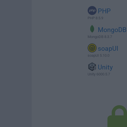
PHP
PHP 8.5.9
MongoDB
MongoDB 8.3.7
soapUI
soapUI 5.10.0
Unity
Unity 6000.5.7