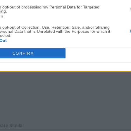
ra que sea conveniente para los desarrolladores, la aplicación
to opt-out of processing my Personal Data for Targeted
nes activadas.En caso de uso comercial, por favor, consulte las 
ing.
In
nto de vista de la ap...
o opt-out of Collection, Use, Retention, Sale, and/or Sharing
ersonal Data that Is Unrelated with the Purposes for which it
lected.
Out
CONFIRM
ware Similar