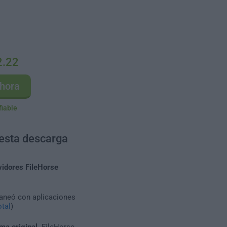
2.22
hora
fiable
 esta descarga
vidores FileHorse
caneó con aplicaciones
tal
)
ma original
. FileHorse