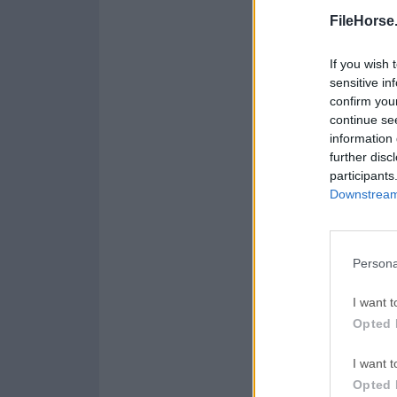
Opera 134.0 Build 5954.
FileHorse
WPS Offi
If you wish 
WPS Office
sensitive in
confirm you
Malwareb
continue se
Malwarebytes 5.25.2
information 
further disc
AdGuard
participants
AdGuard VPN for Mac 2.
Downstream 
Persona
Acerca de XAMPP 
XAMPP para Mac es u
I want t
MySQL, PHP y Perl. 
Opted 
fácil de instalar y 
servidor web Apache 
I want t
herramienta es const
Opted 