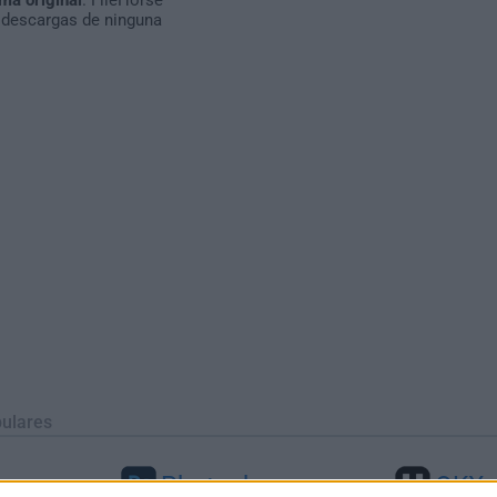
 descargas de ninguna
ulares
Photoshop
OKX