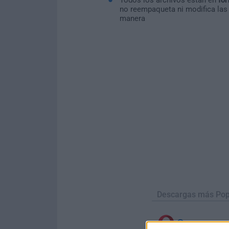
no reempaqueta ni modifica las
manera
Descargas más Pop
Opera