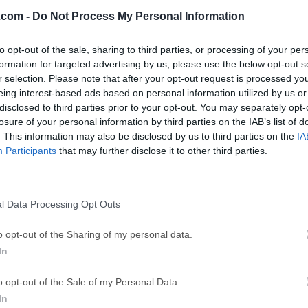
26
Adobe Photoshop CC 2026 27.9.1
OKX - Buy Bitco
.com -
Do Not Process My Personal Information
ce
Adobe Acrobat
Clea
to opt-out of the sale, sharing to third parties, or processing of your per
Adobe Acrobat Pro 2026.001.21771
Cleamio 3.4.0
formation for targeted advertising by us, please use the below opt-out s
r selection. Please note that after your opt-out request is processed y
ytes
TradingView
Clea
eing interest-based ads based on personal information utilized by us or
TradingView - Track All Markets
CleanMyMac X 5
disclosed to third parties prior to your opt-out. You may separately opt-
losure of your personal information by third parties on the IAB’s list of
 VPN
LockWiper
Parti
. This information may also be disclosed by us to third parties on the
IA
9.0
iMyFone LockWiper 8.1.3
EaseUS Partitio
Participants
that may further disclose it to other third parties.
Softw
l Data Processing Opt Outs
for Mac
na distribución de Apache fácil de instalar completamente gra
o opt-out of the Sharing of my personal data.
El paquete de código abierto XAMPP ha sido configurado para s
In
usar.Muchas personas saben por experiencia propia que no es fáci
y se vuelve más difícil si se desea añadir MySQL, PHP y Perl. El
o opt-out of the Sale of my Personal Data.
ruir una distribución fácil de instalar para desarrolladores para
In