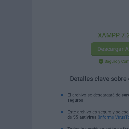
XAMPP 7.
Descargar A
Seguro y Con
Detalles clave sobre
El archivo se descargará de
ser
seguros
Este archivo es seguro y se es
de
55 antivirus
(
Informe VirusTo
Todos los archivos están en
for