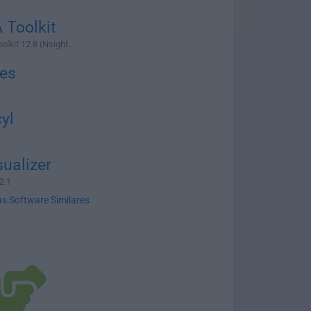
 Toolkit
kit 12.8 (Nsight...
les
yl
ualizer
2.1
s Software Similares