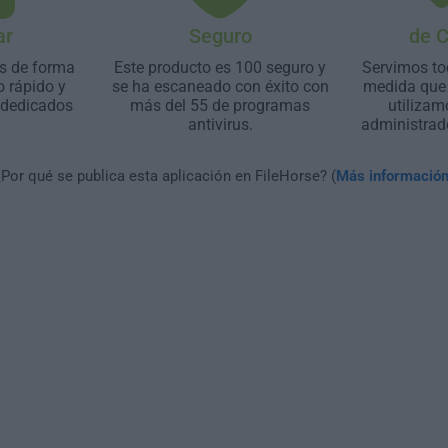
ar
Seguro
de 
s de forma
Este producto es 100 seguro y
Servimos to
o rápido y
se ha escaneado con éxito con
medida que 
 dedicados
más del 55 de programas
utilizam
antivirus.
administrad
¿Por qué se publica esta aplicación en FileHorse? (
Más informació