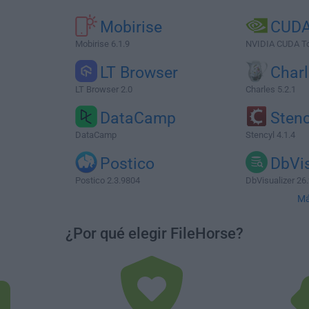
Mobirise
CUDA
Mobirise 6.1.9
NVIDIA CUDA Tool
LT Browser
Char
LT Browser 2.0
Charles 5.2.1
DataCamp
Stenc
DataCamp
Stencyl 4.1.4
Postico
DbVis
Postico 2.3.9804
DbVisualizer 26.
Má
¿Por qué elegir FileHorse?