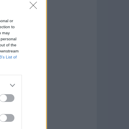
in or Ethereum
mio
sonal or
ection to
ou may
nMyMac
 personal
.2.10
out of the
 downstream
tion
B’s List of
n Master 1.4.0
are más Populares »
tuita que contiene
er increíblemente
l instalar un
 objetivo de la
 adentrarse en el