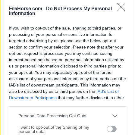
FileHorse.com -
Do Not Process My Personal
Information
If you wish to opt-out of the sale, sharing to third parties, or
processing of your personal or sensitive information for
Descargar phpMyAdmin for Mac
targeted advertising by us, please use the below opt-out
Versión más Reciente
section to confirm your selection. Please note that after your
opt-out request is processed you may continue seeing
¿Por qué se publica esta aplicación en FileHorse? (
Más
interest-based ads based on personal information utilized by
información
)
us or personal information disclosed to third parties prior to
your opt-out. You may separately opt-out of the further
disclosure of your personal information by third parties on the
phpMyAdmin 5.2.3 Capturas de Pantalla
IAB’s list of downstream participants. This information may
also be disclosed by us to third parties on the
IAB’s List of
Las imágenes a continuación han sido redimensionadas. Haga clic en ellos
para ver las capturas de pantalla en tamaño completo.
Downstream Participants
that may further disclose it to other
third parties.
Personal Data Processing Opt Outs
I want to opt-out of the Sharing of my
personal data.