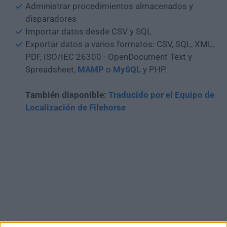
Administrar procedimientos almacenados y
disparadores
Importar datos desde CSV y SQL
Exportar datos a varios formatos: CSV, SQL, XML,
PDF, ISO/IEC 26300 - OpenDocument Text y
Spreadsheet,
MAMP
o
MySQL
y PHP.
También disponible:
Traducido por el
Equipo de
Localización de Filehorse