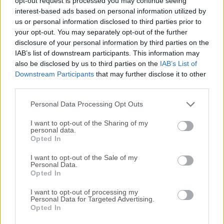
opt-out request is processed you may continue seeing
interest-based ads based on personal information utilized by
disponibles para su descarga sin costo alguno.
us or personal information disclosed to third parties prior to
your opt-out. You may separately opt-out of the further
Nos encantaría saber de ti
disclosure of your personal information by third parties on the
IAB’s list of downstream participants. This information may
Si tienes alguna pregunta o idea que desees compartir
also be disclosed by us to third parties on the
IAB’s List of
con nosotros, dirígete a nuestra
página de contacto
y
Downstream Participants
that may further disclose it to other
third parties.
háznoslo saber. ¡Valoramos tu opinión!
Personal Data Processing Opt Outs
I want to opt-out of the Sharing of my
personal data.
Opted In
I want to opt-out of the Sale of my
Personal Data.
Opted In
I want to opt-out of processing my
Personal Data for Targeted Advertising.
Opted In