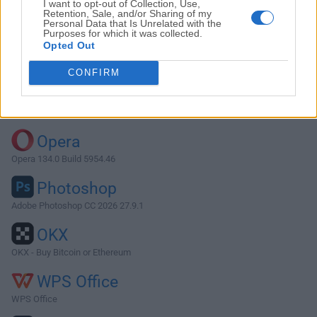
I want to opt-out of Collection, Use,
Retention, Sale, and/or Sharing of my
Personal Data that Is Unrelated with the
Purposes for which it was collected.
Descargar TeamTalk 5.2.2
Opted Out
¿Por qué se publica esta aplicación en FileHorse? (
Más
CONFIRM
información
)
Top Descargas
Opera
Opera 134.0 Build 5954.46
Photoshop
Adobe Photoshop CC 2026 27.9.1
OKX
OKX - Buy Bitcoin or Ethereum
WPS Office
WPS Office