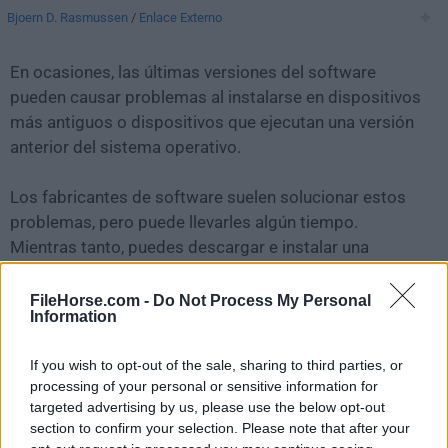
Bjoern D. Rasmussen
/
Enlace Externo
En ocasiones, las últimas versiones del software
pueden causar problemas al instalarse en dispositivos
más antiguos o dispositivos que ejecutan una versión
anterior del sistema operativo.
Los fabricantes de software suelen solucionar estos
problemas, pero puede llevarles algún tiempo.
Mientras tanto, puedes descargar e instalar una
versión anterior de
TeamTalk 5.2.2
.
FileHorse.com -
Do Not Process My Personal
Information
Para aquellos interesados en descargar la versión más
reciente de
TeamTalk for Mac
o leer nuestra reseña,
If you wish to opt-out of the sale, sharing to third parties, or
simplemente haz
clic aquí
.
processing of your personal or sensitive information for
targeted advertising by us, please use the below opt-out
Todas las versiones antiguas distribuidas en nuestro
section to confirm your selection. Please note that after your
sitio web son completamente libres de virus y están