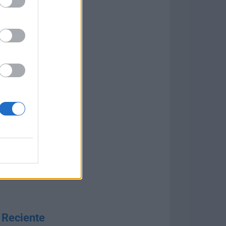
ws
ión de Filehorse
 Reciente