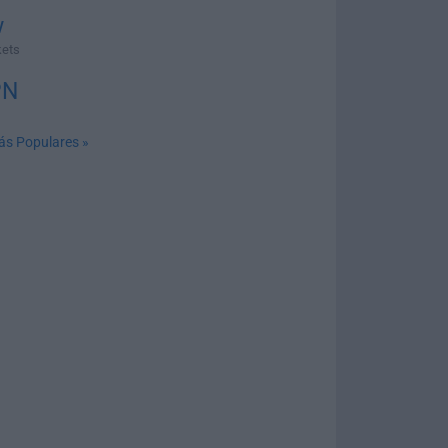
w
kets
PN
ás Populares »