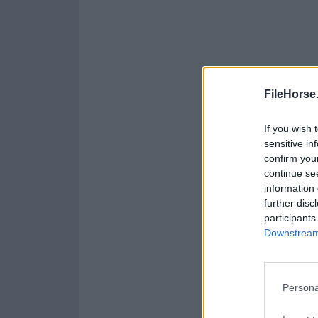
FileHorse
If you wish 
sensitive in
confirm you
continue se
information 
further disc
participants
Downstream 
Persona