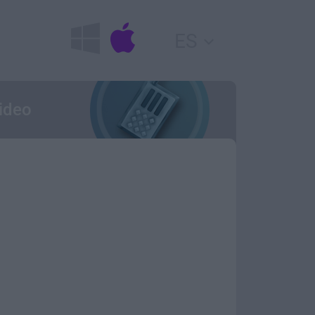
ES
video