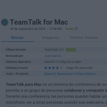
TeamTalk for Mac
30 de septiembre de 2025
- 73.58 MB -
Gratis
Revisar
Imágenes
Version. Previas
Última Versión
TeamTalk 5.21
ÚLTIMO
Revisado por
Juan Garcia
Sistema Operativo
macOS 11.0 Big Sur or later
Ránking Usuario
Haga clic para votar
Autor / Producto
Bjoern D. Rasmussen
/
Enlace Externo
TeamTalk para Mac
es un sistema de conferencia de so
permite a un grupo de personas
colaborar y compartir 
Durante una conferencia, las personas pueden hablar u
micrófono, ver a otras personas usando sus webcams,