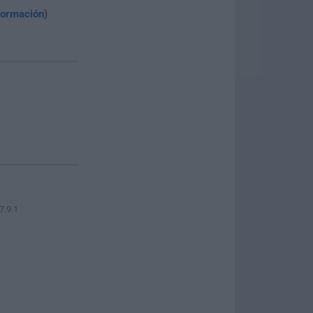
formación
)
7.9.1