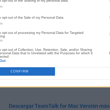
o opt-out of the Sharing of my personal data.
También disponible:
Descargar TeamTalk para Windo
In
o opt-out of the Sale of my Personal Data.
Traducido por el
Equipo de Localizac
In
to opt-out of processing my Personal Data for Targeted
ing.
In
o opt-out of Collection, Use, Retention, Sale, and/or Sharing
ersonal Data that Is Unrelated with the Purposes for which it
lected.
Out
CONFIRM
Descargar TeamTalk for Mac Versión más