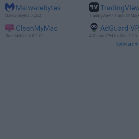
Malwarebytes
TradingVie
Malwarebytes 5.25.2
TradingView - Track All Mar
CleanMyMac
AdGuard V
CleanMyMac X 5.2.10
AdGuard VPN for Mac 2.9.0
Software m