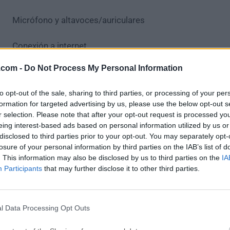
Micrófono y altavoces/auriculares
Conexión a internet
.com -
Do Not Process My Personal Information
PROS
Plataforma de comunicación de voz fácil de usar
to opt-out of the sale, sharing to third parties, or processing of your per
Soporta compartir archivos, video y escritorio
formation for targeted advertising by us, please use the below opt-out s
Permisos de usuario y canales personalizables
r selection. Please note that after your opt-out request is processed y
eing interest-based ads based on personal information utilized by us or
Audio de baja latencia incluso en conexiones lenta
disclosed to third parties prior to your opt-out. You may separately opt-
Soporte multiplataforma con Windows y Linux
losure of your personal information by third parties on the IAB’s list of
. This information may also be disclosed by us to third parties on the
IA
CONTRAS
Participants
that may further disclose it to other third parties.
Funciones de soporte móvil limitadas
Requiere configuración manual del servidor
Problemas ocasionales de conectividad
l Data Processing Opt Outs
No tiene cifrado incorporado por defecto