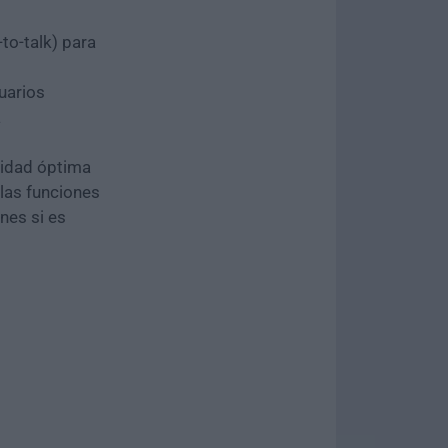
to-talk) para
uarios
a
lidad óptima
las funciones
ones si es