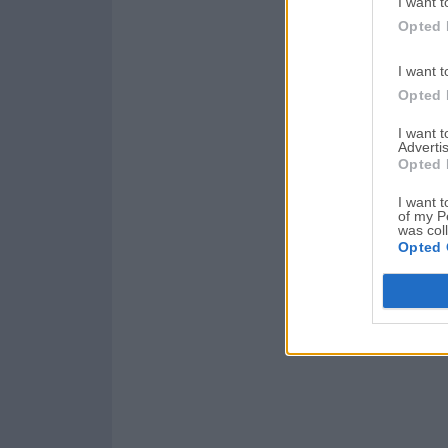
I want t
Opted 
I want t
Opted 
I want 
Advertis
Opted 
I want t
of my P
was col
Opted 