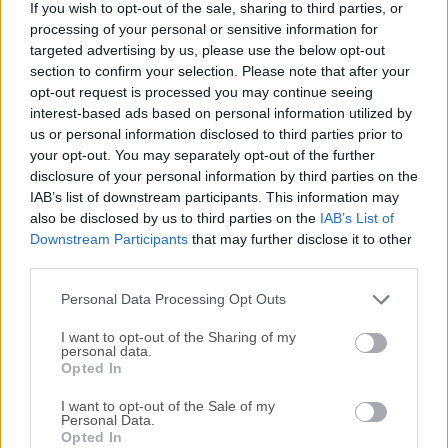
If you wish to opt-out of the sale, sharing to third parties, or
incorporar un potente filtrado bayesiano de spam a los
processing of your personal or sensitive information for
clientes de correo electrónico populares. Aprende cómo se
targeted advertising by us, please use the below opt-out
ve su spam, para que pueda bloquear casi todo.Examina su
section to confirm your selection. Please note that after your
libreta de direcciones y aprende cómo se ven sus mensajes
opt-out request is processed you may continue seeing
buenos, para que no los confunda con spam. Otros filtros
interest-based ads based on personal information utilized by
us or personal information disclosed to third parties prior to
de spam empeoran con el tiempo a medida que los
your opt-out. You may separately opt-out of the further
spammers se adaptan a sus reglas; SpamSieve en realidad
disclosure of your personal information by third parties on the
mejora con el tiempo a medida que lo entrena con más
IAB’s list of downstream participants. This information may
mensajes.La herramienta no elimina ningún mensaje, solo
also be disclosed by us to third parties on the
IAB’s List of
los marca en su cliente de correo electrónico, por lo que
Downstream Participants
that may further disclose it to other
nunca perderá ningún correo. SpamSieve para macOS
third parties.
funciona con cualquier número de cuentas de correo, de
Personal Data Processing Opt Outs
cualquier tipo que ...
Lee mas »
I want to opt-out of the Sharing of my
personal data.
Opted In
I want to opt-out of the Sale of my
Personal Data.
Opted In