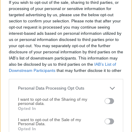
If you wish to opt-out of the sale, sharing to third parties, or
trabajar con Git y Mercurial. Utilice fácilmente ambos
processing of your personal or sensitive information for
sistemas de control de versiones distribuidos desde una
targeted advertising by us, please use the below opt-out
sola aplicación.Trabaje con sus cuentas de GitHub,
section to confirm your selection. Please note that after your
Bitbucket y Kiln sin salir de la aplicación. ¡También
opt-out request is processed you may continue seeing
funciona con servidores Subversion! Atlassian ha adquirido
interest-based ads based on personal information utilized by
us or personal information disclosed to third parties prior to
la herramienta, ¡y ahora es gratis por tiempo
your opt-out. You may separately opt-out of the further
limitado!CaracterísticasDVCS con todas las funcionesDiga
disclosure of your personal information by third parties on the
adiós a la línea de comandos – utilice toda la capacidad de
IAB’s list of downstream participants. This information may
Git y Mercurial en la aplicación de escritorio SourceTree.
also be disclosed by us to third parties on the
IAB’s List of
Gestione todos sus repositorios, alojados o locales, a través
Downstream Participants
that may further disclose it to other
de la sencilla interfaz de la aplicación.Ideal para
third parties.
principiantesSimplifique el DVCS para su equipo.
Personal Data Processing Opt Outs
SourceTree para&nb...
Lee mas »
I want to opt-out of the Sharing of my
personal data.
Opted In
I want to opt-out of the Sale of my
Personal Data.
Opted In