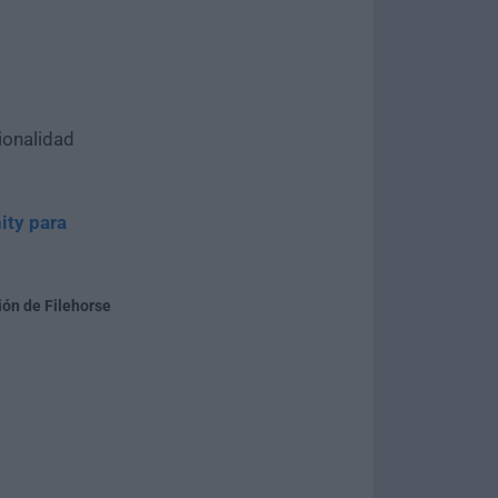
ionalidad
ity para
ión de Filehorse