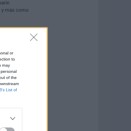
marin
re y más como
sonal or
versal de
ection to
ataformas
ou may
 personal
out of the
 downstream
B’s List of
ras de
sus lenguajes
s.
cilitan con