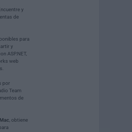
ncuentre y
entas de
ponibles para
rtir y
 con ASP.NET,
orks web
s.
s por
tudio Team
lementos de
 Mac
, obtiene
para