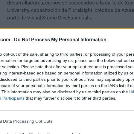
desarrolladores, cursos seleccionados a la carta de Xa
University, capacitación de Pluralsight, créditos de Azu
parte de Visual Studio Dev Essentials.
Características y Puntos Destacados
.com -
Do Not Process My Personal Information
Instalador personalizado
to opt-out of the sale, sharing to third parties, or processing of your per
Desarrolle para WPF, WinForms, ASP.NET, Plataforma Uni
formation for targeted advertising by us, please use the below opt-out s
Windows, Win32, Android, iOS, macOS y muchas más pl
r selection. Please note that after your opt-out request is processed y
desde un solo IDE con todo lo que necesita.
eing interest-based ads based on personal information utilized by us or
disclosed to third parties prior to your opt-out. You may separately opt-
Empiece a codificar más rápido
losure of your personal information by third parties on the IAB’s list of
. This information may also be disclosed by us to third parties on the
IA
Con tiempos de carga de proyectos más rápidos y mejo
Participants
that may further disclose it to other third parties.
rendimiento, puede empezar a trabajar más rápido con 
favoritos como C/C++, C#, Visual Basic, F#, Python y má
l Data Processing Opt Outs
Productividad mejorada
La edición de código, la navegación y la depuración se fa