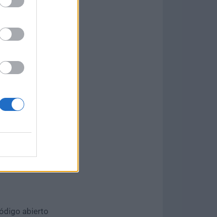
e mejorado,
n vivo y la
proyectos o
NET, Python y
completados
e y
mo GitHub
código abierto