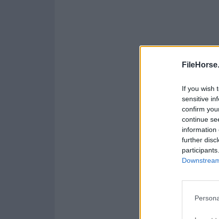
FileHorse
If you wish 
sensitive in
confirm you
continue se
information 
further disc
participants
Downstream 
Persona