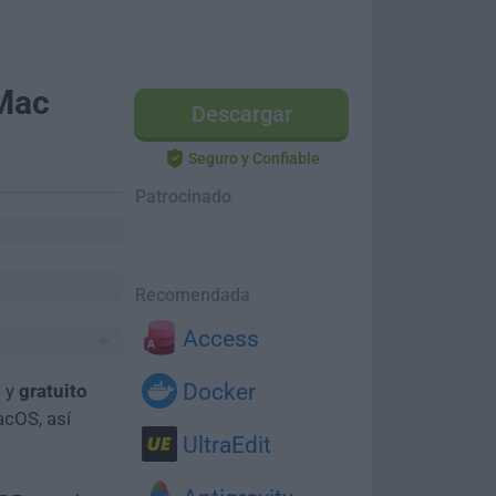
 Mac
Descargar
Seguro y Confiable
Patrocinado
Recomendada
Access
Docker
o y
gratuito
acOS, así
UltraEdit