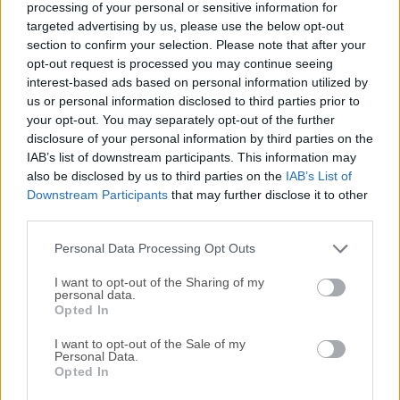
processing of your personal or sensitive information for
efectos al alcance de tu mano para que puedas improvisar
targeted advertising by us, please use the below opt-out
rápidamente tus visuales en vivo.Resolume es creado por
section to confirm your selection. Please note that after your
Edwin de Koning & Bart van der Ploeg junto con Tim
opt-out request is processed you may continue seeing
interest-based ads based on personal information utilized by
Walther, Joris de Jong, Menno Vink, Danny Van Swieten,
us or personal information disclosed to third parties prior to
Sander Cox, Andreas Lo-A-Njoe, Zoltán Pálffy y un equipo
your opt-out. You may separately opt-out of the further
de freelancers especializados."Resolume nació porque
disclosure of your personal information by third parties on the
queríamos ser VJ. Pero queríamos hacerlo mejor. En 1998,
IAB’s list of downstream participants. This information may
ser VJ se hacía con cintas VHS y una mezcladora de video
also be disclosed by us to third parties on the
IAB’s List of
mx50, así que era difícil improvisar rápidamente video con
Downstream Participants
that may further disclose it to other
la música porque el tempo no se podía ajustar, ni siquiera
third parties.
invertir.Los efectos se limitaban a lo que la mx50 ...
Personal Data Processing Opt Outs
I want to opt-out of the Sharing of my
personal data.
Opted In
I want to opt-out of the Sale of my
Personal Data.
Opted In