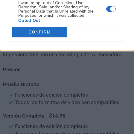
capacidades de IA.
I want to opt-out of Collection, Use,
Retention, Sale, and/or Sharing of my
Personal Data that Is Unrelated with the
Purposes for which it was collected.
Adobe Premiere Pro
- Un software de edición de video
Opted Out
con todas las funciones de la famosa suite Adobe
Creative Cloud.
CONFIRM
Topaz Video AI
- ¡Ampliaciones de video
impresionantes con una tecnología de IA innovadora!
Precios
Prueba Gratuita
Funciones de edición completas
Todos los formatos de video son compatibles
Versión Completa - $14.95
Funciones de edición completas
Todos los formatos de video son compatibles