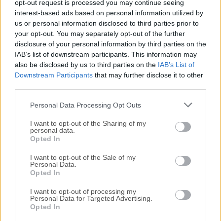
características que la versión completa. La única
opt-out request is processed you may continue seeing
interest-based ads based on personal information utilized by
diferencia es que los
videos
exportados en la versión
us or personal information disclosed to third parties prior to
de prueba gratuita tendrán una marca de agua.
your opt-out. You may separately opt-out of the further
disclosure of your personal information by third parties on the
Cuando intentes exportar un video usando la versión
IAB’s list of downstream participants. This information may
de prueba, aparecerá una ventana pidiéndote que
also be disclosed by us to third parties on the
IAB’s List of
Downstream Participants
that may further disclose it to other
compres una licencia para eliminar la marca de agua.
third parties.
Si no te importa, puedes hacer clic en el botón
Continuar para seguir usándolo gratis.
Personal Data Processing Opt Outs
I want to opt-out of the Sharing of my
Alternativas
personal data.
Opted In
Filmora
- Una herramienta de edición de video
I want to opt-out of the Sale of my
ampliamente utilizada tanto por novatos como por
Personal Data.
Opted In
profesionales experimentados.
I want to opt-out of processing my
Personal Data for Targeted Advertising.
DaVinci Resolve
- Un software profesional de edición
Opted In
de video que ofrece funciones avanzadas y