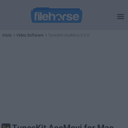
Inicio
Video Software
TunesKit AceMovi 5.5.0
TunesKit AceMovi for Mac