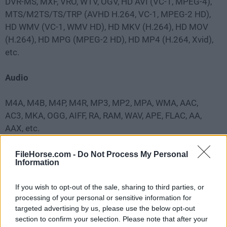
DVR-MS, MXF, VRO, WTV, OGV, HD AVI (VC-1, MPEG-4),
MTS/M2TS/TS/TRP (AVHD H.264, VC-1, MPEG-2 HD),
HD WMV (VC-1, WMV HD), HD MKV (H.264), HD MOV
(H.264), HD MPG (MPEG-2 HD), HD MP4 (H.264, Xvid),
etc.
Audio
M4A, M4B, M4P, M4R, MP3, MP2, MPA, WMA, AAC,
AC3, MKA, OGG, AIFF, RA, RAM, WAV, APE, FLAC, AA,
AAX, etc.
Preguntas frecuentes
FileHorse.com -
Do Not Process My Personal
Information
¿Cuál es la diferencia entre la versión de prueba y la
If you wish to opt-out of the sale, sharing to third parties, or
versión completa?
processing of your personal or sensitive information for
targeted advertising by us, please use the below opt-out
La versión de prueba gratuita tiene todas las mismas
section to confirm your selection. Please note that after your