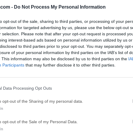
26
Adobe Photoshop CC 2026 27.9.1
OKX - Buy Bitco
.com -
Do Not Process My Personal Information
ce
Adobe Acrobat
Clea
to opt-out of the sale, sharing to third parties, or processing of your per
Adobe Acrobat Pro 2026.001.21771
Cleamio 3.4.0
formation for targeted advertising by us, please use the below opt-out s
r selection. Please note that after your opt-out request is processed y
ytes
TradingView
Clea
eing interest-based ads based on personal information utilized by us or
TradingView - Track All Markets
CleanMyMac X 5
disclosed to third parties prior to your opt-out. You may separately opt-
losure of your personal information by third parties on the IAB’s list of
 VPN
LockWiper
Parti
. This information may also be disclosed by us to third parties on the
IA
9.0
iMyFone LockWiper 8.1.3
EaseUS Partitio
Participants
that may further disclose it to other third parties.
Softw
l Data Processing Opt Outs
io for Mac
es un software gratuito y de código abierto para la grabación d
o opt-out of the Sharing of my personal data.
to, que permite a usuarios de todos los niveles de conocimiento
In
o en tiempo real de múltiples fuentes y transmitirlo a internet.I
 completa, captura de ventanas, imágenes, texto, ventanas de 
o opt-out of the Sale of my Personal Data.
aptura, cubriendo las necesidades de usuarios domésticos, educa
In