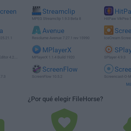
creen
Streamclip
HitP
MPEG Streamclip 1.9.3 Beta 8
HitPaw VikPea 5
a
Avenue
Scre
25.21.1
Resolume Avenue 7.27.1 rev 15990
IceCream Screen
MPlayerX
SPla
tor 4.2....
MPlayerX 1.1.4 Build 1920
SPlayer 4.9.3
ScreenFlow
Scre
.7.3
ScreenFlow 10.5.2
Screencast-O-Ma
Má
¿Por qué elegir FileHorse?