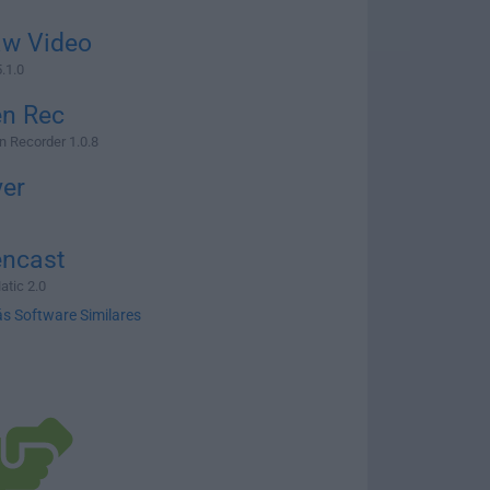
aw Video
.1.0
en Rec
 Recorder 1.0.8
yer
encast
tic 2.0
s Software Similares