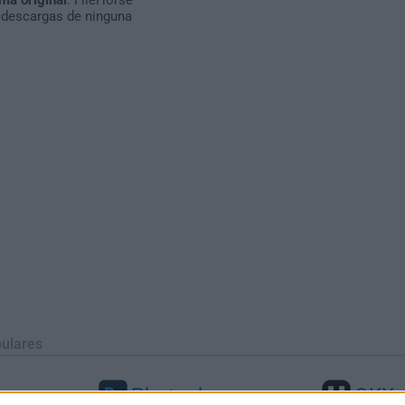
 descargas de ninguna
ulares
Photoshop
OKX