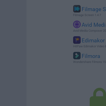
Filmage S
Filmage Screen 1.4.7
Avid Medi
Avid Media Composer 20
Edimakor
HitPaw Edimakor Video Edi
Filmora
Wondershare Filmora 15