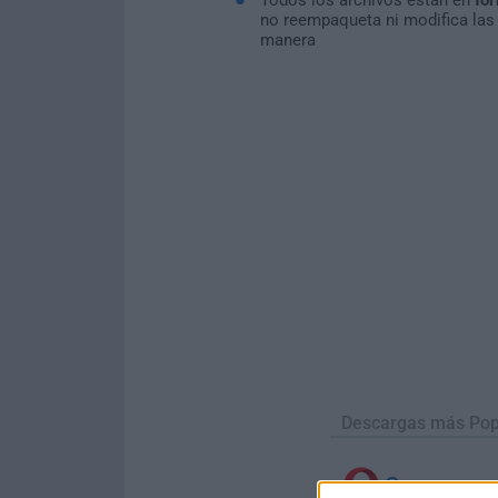
no reempaqueta ni modifica las
manera
Descargas más Pop
Opera