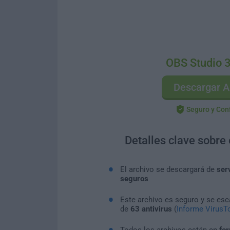
OBS Studio 
Descargar A
Seguro y Con
Detalles clave sobre
El archivo se descargará de
ser
seguros
Este archivo es seguro y se es
de
63 antivirus
(
Informe VirusTo
Todos los archivos están en
for