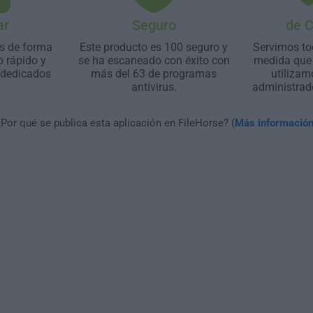
ar
Seguro
de 
s de forma
Este producto es 100 seguro y
Servimos to
o rápido y
se ha escaneado con éxito con
medida que 
 dedicados
más del 63 de programas
utilizam
antivirus.
administrad
¿Por qué se publica esta aplicación en FileHorse? (
Más informació