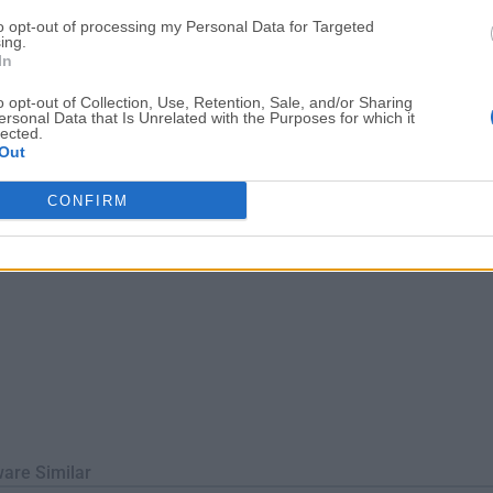
en día, OBS Studio es ampliamente utilizado por jugadores, edu
to opt-out of processing my Personal Data for Targeted
ear contenido de vídeo de alta calidad para diversas plataform
ing.
In
rocesamie...
o opt-out of Collection, Use, Retention, Sale, and/or Sharing
ersonal Data that Is Unrelated with the Purposes for which it
lected.
Out
CONFIRM
ware Similar