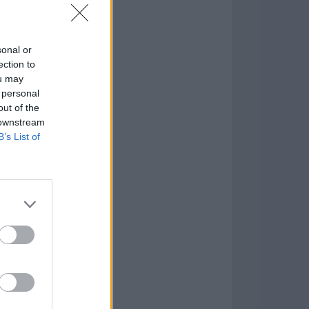
in or Ethereum
mio
sonal or
ection to
ou may
nMyMac
 personal
.2.10
out of the
 downstream
tion
B’s List of
n Master 1.4.0
are más Populares »
e vídeo y la
 técnico capturar y
ncluye soporte para
navegador, cámaras
dores, estudiantes y