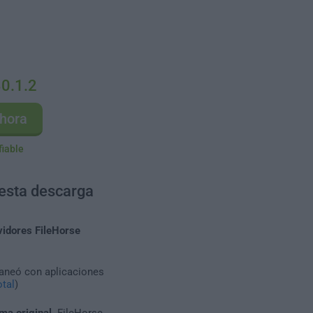
30.1.2
hora
fiable
 esta descarga
vidores FileHorse
caneó con aplicaciones
tal
)
ma original
. FileHorse