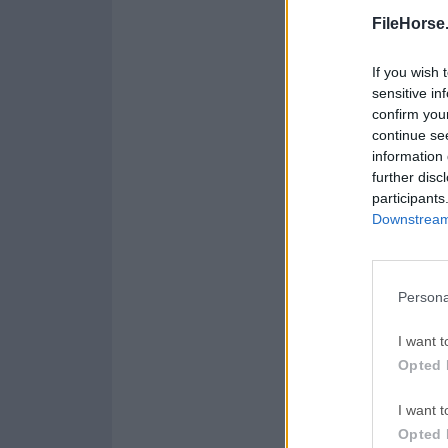
Opera 134.0 Build 5954.
FileHorse
WPS Offi
If you wish 
WPS Office
sensitive in
confirm you
Malwareb
continue se
Malwarebytes 5.25.2
information 
further disc
AdGuard
participants
AdGuard VPN for Mac 2.
Downstream 
Persona
Acerca de OBS Stud
OBS Studio para Mac 
I want t
transmisión en direc
Opted 
mezclar vídeo y audi
captura de pantalla
I want t
web y tarjetas de c
Opted 