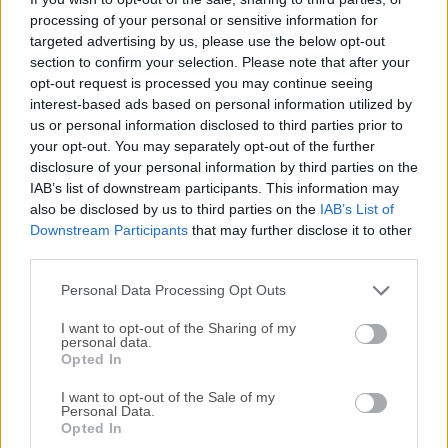
processing of your personal or sensitive information for
código y autenticación para Mac, Window y Linux.
targeted advertising by us, please use the below opt-out
Especifique la URL, la carga útil, los encabezados y la
section to confirm your selection. Please note that after your
autorización, todo en un solo lugar.Luego, simplemente
opt-out request is processed you may continue seeing
haga clic en enviar. ¡Obtenga todos los detalles de cada
interest-based ads based on personal information utilized by
respuesta. Vea el código de estado, el cuerpo, los
us or personal information disclosed to third parties prior to
encabezados, las cookies y más! Cree espacios de trabajo
your opt-out. You may separately opt-out of the further
o carpetas, arrastre y suelte solicitudes e importe y exporte
disclosure of your personal information by third parties on the
IAB’s list of downstream participants. This information may
sus datos fácilmente.¡El programa es más que un simple
also be disclosed by us to third parties on the
IAB’s List of
cliente HTTP! Insomnia Rest para macOS es colaborativo,
Downstream Participants
that may further disclose it to other
gratuito, de código abierto y multiplataforma, lo que lo
third parties.
convierte en el compañero perfecto tanto para individuos
como pa...
Personal Data Processing Opt Outs
I want to opt-out of the Sharing of my
personal data.
Opted In
I want to opt-out of the Sale of my
Personal Data.
Opted In