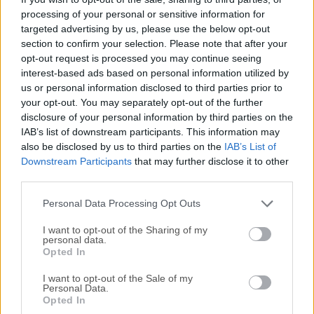
processing of your personal or sensitive information for
multilenguaje, multiplataforma y de múltiples proveedores.
targeted advertising by us, please use the below opt-out
Eclipse para macOS proporciona un marco basado en plug-
section to confirm your selection. Please note that after your
ins que facilita la creación, integración y utilización de
opt-out request is processed you may continue seeing
herramientas de software, ahorrando tiempo y dinero. Al
interest-based ads based on personal information utilized by
colaborar y explotar la tecnología de integración central, los
us or personal information disclosed to third parties prior to
productores de herramientas pueden aprovechar la
your opt-out. You may separately opt-out of the further
reutilización de la plataforma y concentrarse en las
disclosure of your personal information by third parties on the
IAB’s list of downstream participants. This information may
competencias clave para crear nueva tecnología de
also be disclosed by us to third parties on the
IAB’s List of
desarrollo. La Plataforma Eclipse está escrita en el lenguaje
Downstream Participants
that may further disclose it to other
Java y viene con amplios kits de herramientas y ejemplos
third parties.
para la construcción de plug-ins. Estos proyectos pueden
o...
Personal Data Processing Opt Outs
I want to opt-out of the Sharing of my
personal data.
Opted In
I want to opt-out of the Sale of my
Personal Data.
Opted In