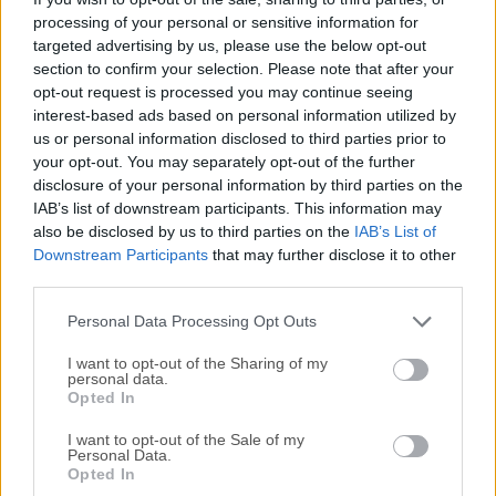
processing of your personal or sensitive information for
moderno que facilita el diseño en el navegador. Prueba
targeted advertising by us, please use the below opt-out
Creative Cloud Extract (vista previa) para la aplicación para
section to confirm your selection. Please note that after your
obtener CSS limpio y minimalista directamente de un PSD
opt-out request is processed you may continue seeing
sin código generado.¿Por qué usar Brackets para macOS?
interest-based ads based on personal information utilized by
La herramienta es un editor de texto moderno, ligero pero
us or personal information disclosed to third parties prior to
potente. Integra herramientas visuales en el editor para que
your opt-out. You may separately opt-out of the further
obtengas la ayuda adecuada cuando la necesites. Con
disclosure of your personal information by third parties on the
IAB’s list of downstream participants. This information may
nuevas características y extensiones lanzadas cada 3-4
also be disclosed by us to third parties on the
IAB’s List of
semanas, es como recibir regalos todo el año.¿Sigue
Downstream Participants
that may further disclose it to other
disponible el editor de texto Brackets?A partir del 1 de
third parties.
septiembre de 2021, Adobe ha finalizado el soporte para
Brackets. Sin em...
Personal Data Processing Opt Outs
I want to opt-out of the Sharing of my
personal data.
Opted In
I want to opt-out of the Sale of my
Personal Data.
Opted In