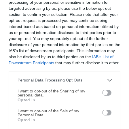
processing of your personal or sensitive information for
escenario o en el estudio. Descubre el nuevo estándar en
targeted advertising by us, please use the below opt-out
flujo de trabajo personalizado.Bitwig Studio para macOS te
section to confirm your selection. Please note that after your
inspira a tomar un mayor control de tu música, dándote
opt-out request is processed you may continue seeing
interest-based ads based on personal information utilized by
acceso a cada aspecto de tu producción. Optimiza tu
us or personal information disclosed to third parties prior to
proceso creativo y transforma rápidamente tus ideas en
your opt-out. You may separately opt-out of the further
canciones, pistas y composiciones completas. Graba y
disclosure of your personal information by third parties on the
arregla, improvisa e interpreta, o hazlo todo a la
IAB’s list of downstream participants. This information may
vez.Bienvenido a la próxima generación de software de
also be disclosed by us to third parties on the
IAB’s List of
creación e interpretación musical para Windows, Mac OS X
Downstream Participants
that may further disclose it to other
y Linux.Bitwig Studio para macOS viene cargado con
third parties.
caracter&iac...
Personal Data Processing Opt Outs
I want to opt-out of the Sharing of my
personal data.
Opted In
I want to opt-out of the Sale of my
Personal Data.
Opted In