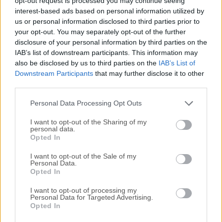
opt-out request is processed you may continue seeing
interest-based ads based on personal information utilized by
disponibles para su descarga sin costo alguno.
us or personal information disclosed to third parties prior to
your opt-out. You may separately opt-out of the further
Nos encantaría saber de ti
disclosure of your personal information by third parties on the
IAB’s list of downstream participants. This information may
Si tienes alguna pregunta o idea que desees compartir
also be disclosed by us to third parties on the
IAB’s List of
con nosotros, dirígete a nuestra
página de contacto
y
Downstream Participants
that may further disclose it to other
third parties.
háznoslo saber. ¡Valoramos tu opinión!
Personal Data Processing Opt Outs
I want to opt-out of the Sharing of my
personal data.
Opted In
I want to opt-out of the Sale of my
Personal Data.
Opted In
I want to opt-out of processing my
Personal Data for Targeted Advertising.
Opted In