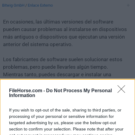
Bitwig GmbH
/
Enlace Externo
En ocasiones, las últimas versiones del software
pueden causar problemas al instalarse en dispositivos
más antiguos o dispositivos que ejecutan una versión
anterior del sistema operativo.
Los fabricantes de software suelen solucionar estos
problemas, pero puede llevarles algún tiempo.
Mientras tanto, puedes descargar e instalar una
versión anterior de
Bitwig Studio 4.4.8
.
FileHorse.com -
Do Not Process My Personal
Information
Para aquellos interesados en descargar la versión más
reciente de
Bitwig Studio for Mac
o leer nuestra
If you wish to opt-out of the sale, sharing to third parties, or
reseña, simplemente haz
clic aquí
.
processing of your personal or sensitive information for
targeted advertising by us, please use the below opt-out
Todas las versiones antiguas distribuidas en nuestro
section to confirm your selection. Please note that after your
sitio web son completamente libres de virus y están