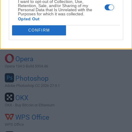
I want to opt-out of Collection, Use,
Retention, Sale, and/or Sharing of my
Personal Data that Is Unrelated with the
Purposes for which it was collected.
Descargar Bitwig Studio 4.4.8
Opted Out
¿Por qué se publica esta aplicación en FileHorse? (
Más
CONFIRM
información
)
Top Descargas
Opera
Opera 134.0 Build 5954.46
Photoshop
Adobe Photoshop CC 2026 27.9.1
OKX
OKX - Buy Bitcoin or Ethereum
WPS Office
WPS Office