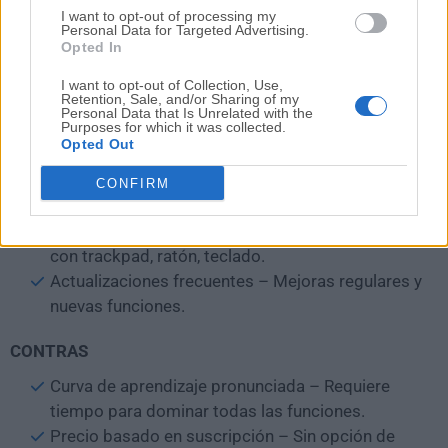
personalizables
I want to opt-out of processing my
Personal Data for Targeted Advertising.
PROS
Opted In
Altamente personalizable – Crea gestos y atajos
I want to opt-out of Collection, Use,
Retention, Sale, and/or Sharing of my
personalizados.
Personal Data that Is Unrelated with the
Purposes for which it was collected.
Aumenta la productividad – Acelera el flujo de
Opted Out
trabajo con automatización.
Personalización de la Touch Bar – Personaliza la
CONFIRM
Touch Bar de MacBook.
Funciona con muchos dispositivos – Compatible
con trackpad, ratón, teclado.
Actualizaciones frecuentes – Mejoras regulares y
nuevas funciones.
CONTRAS
Curva de aprendizaje pronunciada – Requiere
tiempo para dominar todas las funciones.
Precio basado en suscripción – Sin opción de