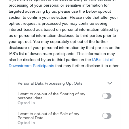
Widgets / Menús flotantes completamente
processing of your personal or sensitive information for
targeted advertising by us, please use the below opt-out
personalizables
section to confirm your selection. Please note that after your
Gestos de ratón normales
opt-out request is processed you may continue seeing
Botones de ratón normales
interest-based ads based on personal information utilized by
Atajos de teclado
us or personal information disclosed to third parties prior to
Secuencias de teclas / Activadores de texto
your opt-out. You may separately opt-out of the further
disclosure of your personal information by third parties on the
Activadores de BTT Remote (iOS)
IAB’s list of downstream participants. This information may
Personalización completa de la barra de menú
also be disclosed by us to third parties on the
IAB’s List of
Downstream Participants
that may further disclose it to other
Además, BTT incluye varias herramientas útiles que
third parties.
todo propietario de Mac debería tener. Por ejemplo:
Personal Data Processing Opt Outs
Herramientas personalizables de ajuste,
redimensionamiento y movimiento de ventanas
I want to opt-out of the Sharing of my
personal data.
Herramienta y editor de captura de pantalla
Opted In
Administrador de portapapeles
I want to opt-out of the Sale of my
Cambiador de ventanas
Personal Data.
Menús flotantes completamente
Opted In