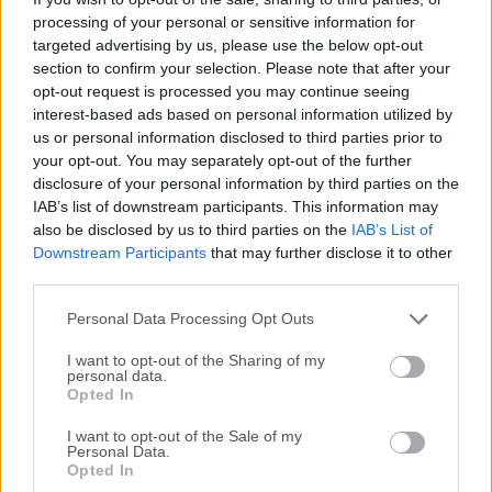
processing of your personal or sensitive information for
programadores y desarrolladores de software que
targeted advertising by us, please use the below opt-out
necesitan realizar un seguimiento de grandes proyectos de
section to confirm your selection. Please note that after your
codificación y simplificar las sesiones de codificación con
opt-out request is processed you may continue seeing
una gran cantidad de herramientas optimizadas para
interest-based ads based on personal information utilized by
ayudar a codificar.AVISO: Después de una importante
us or personal information disclosed to third parties prior to
brecha de seguridad en la plataforma GitHub a finales de
your opt-out. You may separately opt-out of the further
2022 y la aparición de nuevas tecnologías que podrían
disclosure of your personal information by third parties on the
IAB’s list of downstream participants. This information may
servir mejor a los codificadores de software, el equipo que
also be disclosed by us to third parties on the
IAB’s List of
apoyó el desarrollo de esta aplicación decidió
Downstream Participants
that may further disclose it to other
descontinuarla. Su flexibilidad le permitió integrarse sin
third parties.
problemas con otras herramientas y servicios, lo que lo
convirtió en una opción ideal para desarro...
Personal Data Processing Opt Outs
I want to opt-out of the Sharing of my
personal data.
Opted In
I want to opt-out of the Sale of my
Personal Data.
Opted In