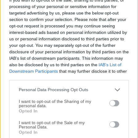
pantalla incluyendo tus actividades de escritorio, videos en
processing of your personal or sensitive information for
vivo, reuniones web, y así sucesivamente. Puedes capturar
targeted advertising by us, please use the below opt-out
tu actividad en pantalla completa o dentro de una región
section to confirm your selection. Please note that after your
personalizada y específicamente establecida en tu pantalla
opt-out request is processed you may continue seeing
junto con el audio, y tiene una gran capacidad para
interest-based ads based on personal information utilized by
mantener los videos sincronizados con el audio.Además,
us or personal information disclosed to third parties prior to
grabar la webcam o capturar la pantalla junto con la
your opt-out. You may separately opt-out of the further
disclosure of your personal information by third parties on the
webcam también es factible, y puedes grabar un chat de
IAB’s list of downstream participants. This information may
video o hacer un video tutorial con este software de
also be disclosed by us to third parties on the
IAB’s List of
grabación de pantalla.Aparte de las funciones anteriores,
Downstream Participants
that may further disclose it to other
ApowerREC para macOS también incluye otras
third parties.
características sencillas pero destacadas, como la barra de
herramientas superpuesta ...
Lee mas »
Personal Data Processing Opt Outs
I want to opt-out of the Sharing of my
personal data.
Opted In
I want to opt-out of the Sale of my
Personal Data.
Opted In