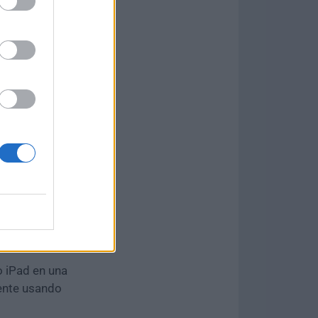
nes y mejoras
ioteca de
ón de soporte
r
vous y un
vo — cámaras,
antallas de
o iPad en una
ente usando