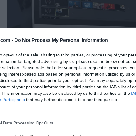
.com -
Do Not Process My Personal Information
Ahora incluida con cada suscripción de soporte activa, l
Biblioteca de Medios de Stock añade una creciente bas
to opt-out of the sale, sharing to third parties, or processing of your per
formation for targeted advertising by us, please use the below opt-out s
más de 500,000 activos de medios únicos y de alta cali
r selection. Please note that after your opt-out request is processed y
proyectos. Un nuevo portal diseñado a medida te da acc
eing interest-based ads based on personal information utilized by us or
transiciones, fondos en movimiento, pistas de acompa
disclosed to third parties prior to your opt-out. You may separately opt-
libres de derechos y vídeos directamente desde la herr
losure of your personal information by third parties on the IAB’s list of
. This information may also be disclosed by us to third parties on the
IA
Hay una razón por la que la aplicación es utilizada por c
Participants
that may further disclose it to other third parties.
miles de personas en todo el mundo para transmisiones 
grabaciones y producción de vídeo. Se ha comprometid
cada versión mejor que la anterior.
l Data Processing Opt Outs