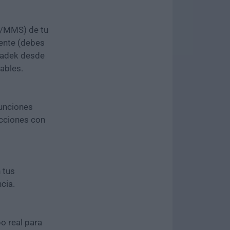
P/MMS) de tu
uente (debes
radek desde
ables.
funciones
ucciones con
 tus
cia.
o real para