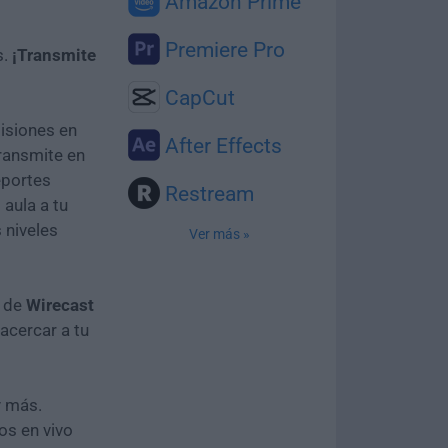
Amazon Prime
Premiere Pro
s.
¡Transmite
CapCut
isiones en
After Effects
Transmite en
eportes
Restream
 aula a tu
s niveles
Ver más »
s de
Wirecast
acercar a tu
y más.
os en vivo