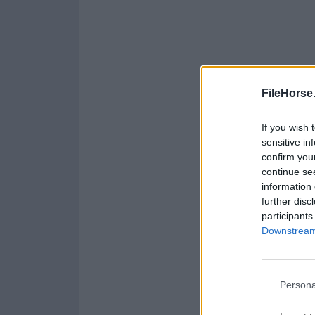
FileHorse
If you wish 
sensitive in
confirm you
continue se
information 
further disc
participants
Downstream 
Persona