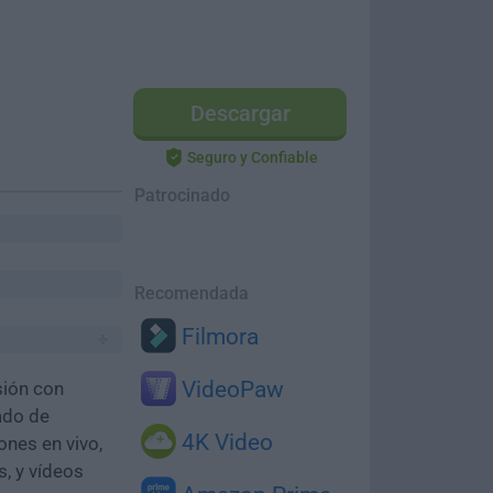
Descargar
Seguro y Confiable
Patrocinado
Recomendada
Filmora
VideoPaw
sión con
ado de
4K Video
nes en vivo,
s, y vídeos