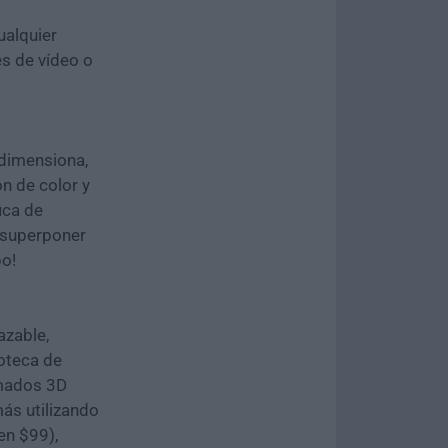
ualquier
es de vídeo o
edimensiona,
ón de color y
ica de
 superponer
po!
azable,
ioteca de
nimados 3D
más utilizando
en $99),