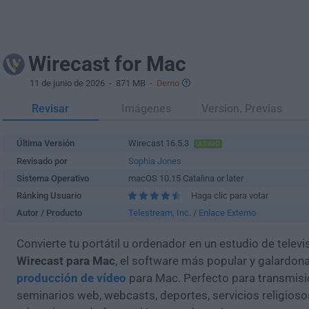
Wirecast for Mac
11 de junio de 2026
- 871 MB -
Demo
Revisar
Imágenes
Version. Previas
Última Versión
Wirecast 16.5.3
ÚLTIMO
Revisado por
Sophia Jones
Sistema Operativo
macOS 10.15 Catalina or later
Ránking Usuario
Haga clic para votar
Autor / Producto
Telestream, Inc.
/
Enlace Externo
Convierte tu portátil u ordenador en un estudio de televi
Wirecast para Mac
, el software más popular y galardon
producción de vídeo
para Mac. Perfecto para transmisio
seminarios web, webcasts, deportes, servicios religioso