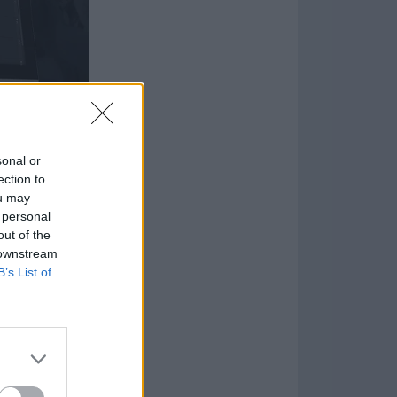
a nueva
e de datos de
sonal or
ection to
dad a tus
ou may
eso directo a
 personal
ñamiento
out of the
amienta.
 downstream
B’s List of
ientos de
en vivo,
o a hacer