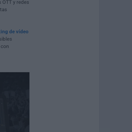
s OTT y redes
tas
ing de vídeo
sibles
con