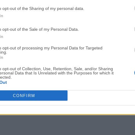
OKX - Buy Bitcoin or Ethereum
WPS Office
o opt-out of the Sharing of my personal data.
In
Adobe Acrobat
Cleamio
Adobe Acrobat Pro 2026.001.21771
Cleamio 3.4.0
o opt-out of the Sale of my Personal Data.
In
Malwarebytes
TradingVie
Malwarebytes 5.25.2
TradingView - Track All Mar
to opt-out of processing my Personal Data for Targeted
ing.
In
CleanMyMac
AdGuard V
CleanMyMac X 5.2.10
AdGuard VPN for Mac 2.9.0
o opt-out of Collection, Use, Retention, Sale, and/or Sharing
ersonal Data that Is Unrelated with the Purposes for which it
Software m
lected.
Out
CONFIRM