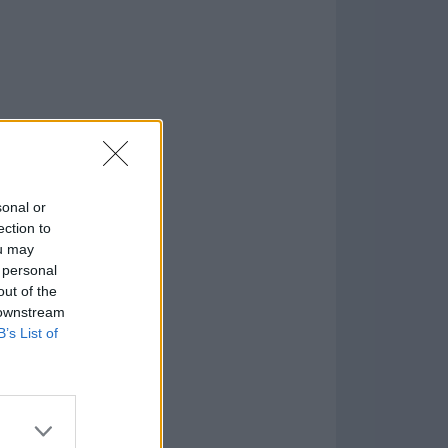
sonal or
ection to
ou may
 personal
formación
)
out of the
 downstream
B’s List of
7.9.1