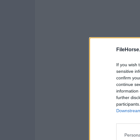
FileHorse
If you wish 
sensitive in
confirm you
continue se
information 
further disc
participants
Downstream 
Persona