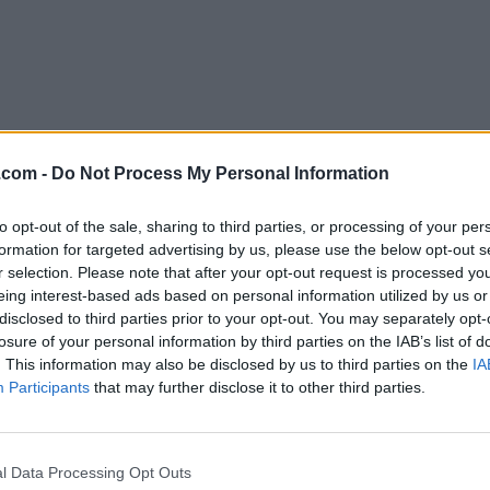
.com -
Do Not Process My Personal Information
to opt-out of the sale, sharing to third parties, or processing of your per
formation for targeted advertising by us, please use the below opt-out s
Descargar WordPress 5.8.2
r selection. Please note that after your opt-out request is processed y
eing interest-based ads based on personal information utilized by us or
¿Por qué se publica esta aplicación en FileHorse? (
Más in
disclosed to third parties prior to your opt-out. You may separately opt-
losure of your personal information by third parties on the IAB’s list of
Top Descargas
. This information may also be disclosed by us to third parties on the
IA
Participants
that may further disclose it to other third parties.
Opera
Photoshop
Opera 134.0 Build 5954.46
Adobe Photoshop CC 2026 2
l Data Processing Opt Outs
OKX
WPS Office