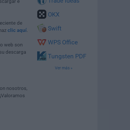
Trade Ideas
scargar e
OKX
eciente de
Swift
 haz
clic aquí
.
WPS Office
tio web son
 su descarga
Tungsten PDF
Ver más »
con nosotros,
 ¡Valoramos