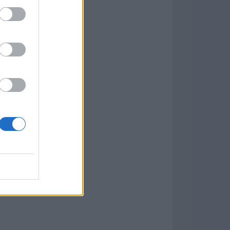
w
kets
PN
ás Populares »