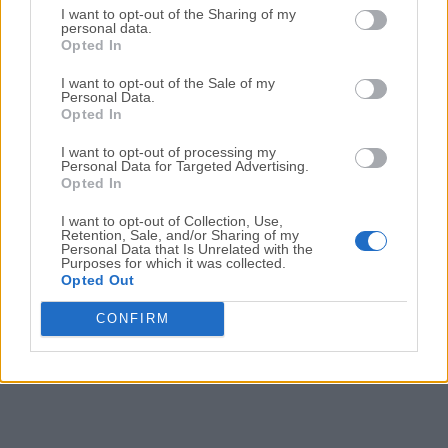
Waterfox G5.1.8
I want to opt-out of the Sharing of my
personal data.
Fecha Publicado: 06 jun.. 2023 (hace 3 años)
Opted In
Waterfox G5.1.7
I want to opt-out of the Sale of my
Personal Data.
Fecha Publicado: 20 may.. 2023 (hace 3 años)
Opted In
Waterfox G5.1.6
I want to opt-out of processing my
Fecha Publicado: 10 may.. 2023 (hace 3 años)
Personal Data for Targeted Advertising.
Opted In
I want to opt-out of Collection, Use,
Retention, Sale, and/or Sharing of my
1
2
3
4
5
Personal Data that Is Unrelated with the
Purposes for which it was collected.
Opted Out
CONFIRM