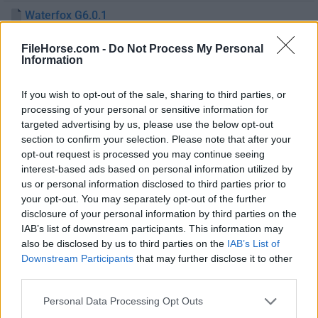
Waterfox G6.0.1
Fecha Publicado: 27 sept.. 2023 (hace 3 años)
FileHorse.com -
Do Not Process My Personal
Waterfox G6.0
Information
Fecha Publicado: 21 sept.. 2023 (hace 3 años)
If you wish to opt-out of the sale, sharing to third parties, or
Waterfox G5.1.13
processing of your personal or sensitive information for
Fecha Publicado: 14 sept.. 2023 (hace 3 años)
targeted advertising by us, please use the below opt-out
section to confirm your selection. Please note that after your
Waterfox G5.1.12
opt-out request is processed you may continue seeing
Fecha Publicado: 27 ago.. 2023 (hace 3 años)
interest-based ads based on personal information utilized by
us or personal information disclosed to third parties prior to
Waterfox G5.1.11
your opt-out. You may separately opt-out of the further
Fecha Publicado: 25 ago.. 2023 (hace 3 años)
disclosure of your personal information by third parties on the
IAB’s list of downstream participants. This information may
Waterfox G5.1.10
also be disclosed by us to third parties on the
IAB’s List of
Fecha Publicado: 03 ago.. 2023 (hace 3 años)
Downstream Participants
that may further disclose it to other
third parties.
Waterfox G5.1.9
Fecha Publicado: 04 jul.. 2023 (hace 3 años)
Personal Data Processing Opt Outs