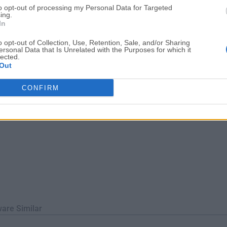
to opt-out of processing my Personal Data for Targeted
 todas las WebExtensions y algunas extensiones bootstrap. Ade
ing.
ra, inicie más rápido, cambie...
In
o opt-out of Collection, Use, Retention, Sale, and/or Sharing
ersonal Data that Is Unrelated with the Purposes for which it
lected.
Out
CONFIRM
ware Similar