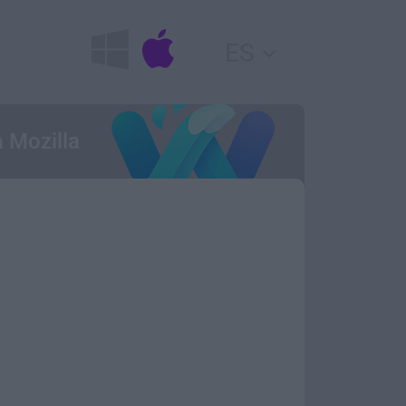
ES
 Mozilla