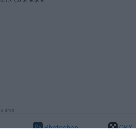
ulares
Photoshop
OKX
46
Adobe Photoshop CC 2026 27.9.1
OKX - Buy Bitco