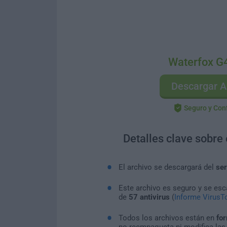
Waterfox G
Descargar A
Seguro y Con
Detalles clave sobre
El archivo se descargará del
ser
Este archivo es seguro y se es
de
57 antivirus
(
Informe VirusTo
Todos los archivos están en
for
no reempaqueta ni modifica las