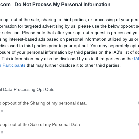
.com -
Do Not Process My Personal Information
ce
Adobe Acrobat
Clea
to opt-out of the sale, sharing to third parties, or processing of your per
Adobe Acrobat Pro 2026.001.21771
Cleamio 3.4.0
formation for targeted advertising by us, please use the below opt-out s
ytes
TradingView
Clea
r selection. Please note that after your opt-out request is processed y
eing interest-based ads based on personal information utilized by us or
TradingView - Track All Markets
CleanMyMac X 5
disclosed to third parties prior to your opt-out. You may separately opt-
 VPN
LockWiper
Parti
losure of your personal information by third parties on the IAB’s list of
. This information may also be disclosed by us to third parties on the
IA
9.0
iMyFone LockWiper 8.1.3
EaseUS Partitio
Participants
that may further disclose it to other third parties.
Softw
 for Mac
l Data Processing Opt Outs
e proporciona un navegador de alto rendimiento, una versión de 
o opt-out of the Sharing of my personal data.
uente de Firefox fue tomado y compilado para ejecutarse especí
In
64 bits.Para que Waterfox Current para macOS destaque entre l
 optimizaciones para que funcione más rápido y de manera más
o opt-out of the Sale of my Personal Data.
r Firefox como un programa de 64 bits. ¡Descargue, instale o a
In
rsión de Waterfox Current si desea lo último y lo mejor que la 