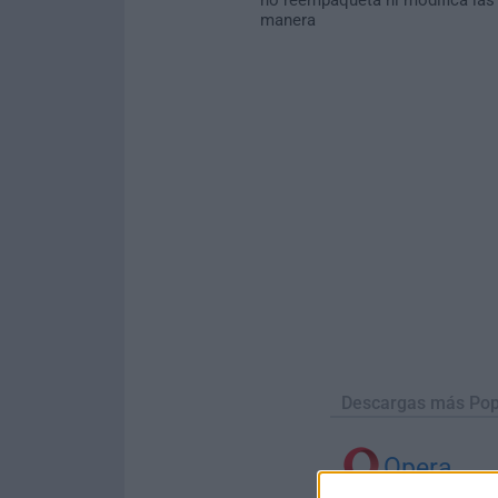
manera
Descargas más Pop
Opera
Opera 134.0 Build 5954.