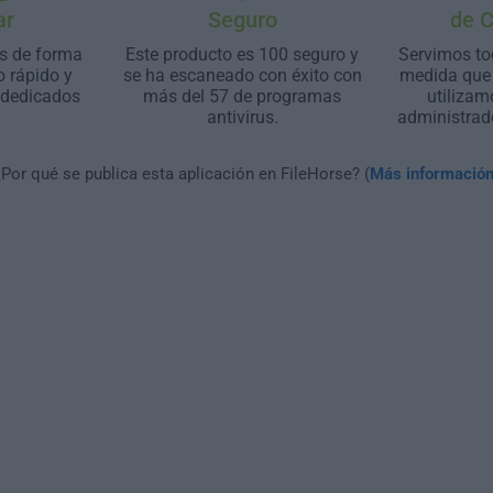
ar
Seguro
de 
s de forma
Este producto es 100 seguro y
Servimos to
o rápido y
se ha escaneado con éxito con
medida que 
 dedicados
más del 57 de programas
utilizam
antivirus.
administrad
¿Por qué se publica esta aplicación en FileHorse? (
Más informació