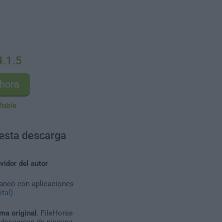
4.1.5
hora
fiable
 esta descarga
vidor del autor
caneó con aplicaciones
tal
)
ma original
. FileHorse
 descargas de ninguna