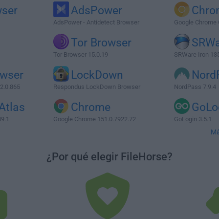
wser
AdsPower
Chro
AdsPower - Antidetect Browser
Google Chrome 
Tor Browser
SRWa
Tor Browser 15.0.19
SRWare Iron 135
owser
LockDown
Nord
.2.0.865
Respondus LockDown Browser
NordPass 7.9.4
Atlas
Chrome
GoLo
89.1
Google Chrome 151.0.7922.72
GoLogin 3.5.1
Má
¿Por qué elegir FileHorse?