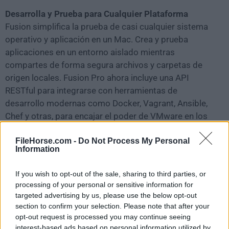
Desarrolla y Prueba para Cualquier Plataforma
Fusion simplifica la prueba de casi cualquier sistema
operativo y aplicación en un Mac. Crea y prueba
aplicaciones en un entorno aislado mientras
compartes de forma segura archivos y carpetas de
origen locales. Fusion Pro ahora incluye una API
RESTful para integrarse con herramientas de
desarrollo modernas como Docker, Vagrant, Ansible,
Chef y otras, para encajar el poder de VMware en los
pipelines de producción actuales orientados a Agile y
FileHorse.com -
Do Not Process My Personal
DevOps.
Information
Diseña y Demuestra Soluciones Complejas
If you wish to opt-out of the sale, sharing to third parties, or
Con la capacidad de ejecutar una pila de nube virtual
processing of your personal or sensitive information for
completa en un solo Mac, los arquitectos de
targeted advertising by us, please use the below opt-out
soluciones pueden demostrar su solución de software
section to confirm your selection. Please note that after your
opt-out request is processed you may continue seeing
completa en tiempo real, con puntos de reversión
interest-based ads based on personal information utilized by