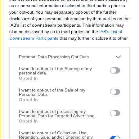
seguros para volver a configuraciones conocidas.
us or personal information disclosed to third parties prior to
Expresa plenamente la historia de tu recorrido de
your opt-out. You may separately opt-out of the further
software ejecutando todos sus componentes en un
disclosure of your personal information by third parties on the
solo portátil para mostrarlo al mundo.
IAB’s list of downstream participants. This information may
also be disclosed by us to third parties on the
IAB’s List of
Downstream Participants
that may further disclose it to other
Listo para macOS High Sierra y Touch Bar
third parties.
Inicia máquinas virtuales en Mac, incluyendo soporte
APFS, o prueba de forma segura el último macOS en
Personal Data Processing Opt Outs
un entorno aislado en tu Mac actual sin
I want to opt-out of the Sharing of my
interrupciones. Con una interfaz de usuario
personal data.
Opted In
actualizada y soporte para los últimos Macs con
Touch Bar, Fusion es mejor que nunca.
I want to opt-out of the Sale of my
Personal Data.
Opted In
Soporte para Windows 10 Fall Creators Update
Mantente a la vanguardia con soporte completo para
I want to opt-out of processing my
Personal Data for Targeted Advertising.
ejecutar las últimas versiones de Windows 11/10
Opted In
como una
máquina virtual
en tu Mac.
I want to opt-out of Collection, Use,
Retention, Sale, and/or Sharing of my