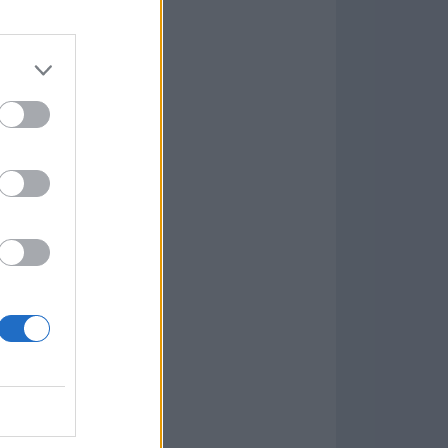
7.9.1
w
kets
PN
ás Populares »