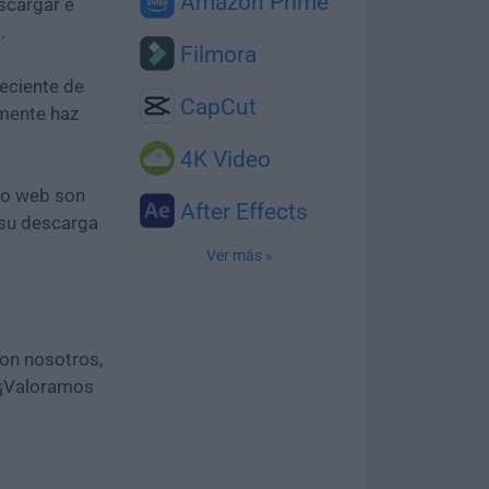
Amazon Prime
scargar e
5
.
Filmora
eciente de
CapCut
emente haz
4K Video
tio web son
After Effects
 su descarga
Ver más »
con nosotros,
 ¡Valoramos