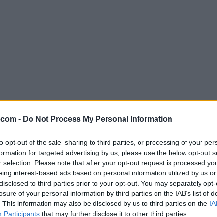
.com -
Do Not Process My Personal Information
Descargar VLC Media Player 3.0.
to opt-out of the sale, sharing to third parties, or processing of your per
¿Por qué se publica esta aplicación en FileHorse? (
Más in
formation for targeted advertising by us, please use the below opt-out s
r selection. Please note that after your opt-out request is processed y
Imágenes
eing interest-based ads based on personal information utilized by us or
disclosed to third parties prior to your opt-out. You may separately opt-
losure of your personal information by third parties on the IAB’s list of
. This information may also be disclosed by us to third parties on the
IA
Participants
that may further disclose it to other third parties.