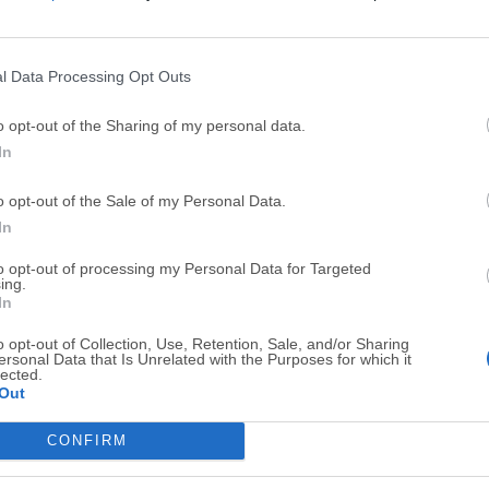
Top Descargas
l Data Processing Opt Outs
Opera
Photoshop
o opt-out of the Sharing of my personal data.
Opera 134.0 Build 5954.46
Adobe Photoshop CC 2026 2
In
OKX
WPS Office
o opt-out of the Sale of my Personal Data.
OKX - Buy Bitcoin or Ethereum
WPS Office
In
Adobe Acrobat
Cleamio
to opt-out of processing my Personal Data for Targeted
ing.
Adobe Acrobat Pro 2026.001.21771
Cleamio 3.4.0
In
Malwarebytes
TradingVie
o opt-out of Collection, Use, Retention, Sale, and/or Sharing
Malwarebytes 5.25.2
TradingView - Track All Mar
ersonal Data that Is Unrelated with the Purposes for which it
lected.
Out
CleanMyMac
AdGuard V
CleanMyMac X 5.2.10
AdGuard VPN for Mac 2.9.0
CONFIRM
Software m