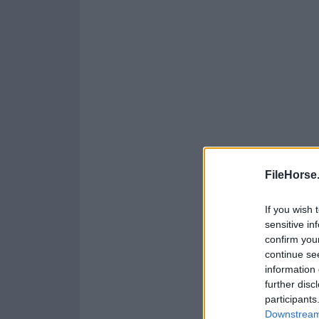
FileHorse
If you wish 
sensitive in
confirm you
continue se
information 
further disc
participants
Downstream 