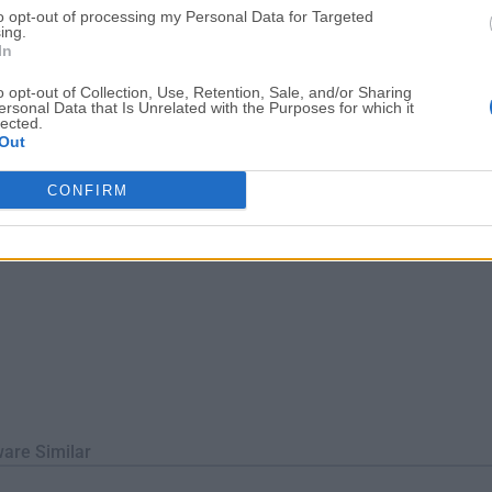
to opt-out of processing my Personal Data for Targeted
 Vivaldi para macOS!¿Eres una persona de teclado? Entonces está
ing.
 permiten buscar en...
In
o opt-out of Collection, Use, Retention, Sale, and/or Sharing
ersonal Data that Is Unrelated with the Purposes for which it
lected.
Out
CONFIRM
ware Similar