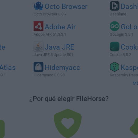
Octo Browser
Dash
Octo Browser 3.0.7
Dashlane
Adobe Air
GoLo
Adobe AIR 51.3.3.1
GoLogin 3.5.1
te
Java JRE
Cook
Java JRE 8 Update 501
Cookie 8.5.2
Atlas
Hidemyacc
Kasp
89.1
Hidemyacc 3.0.98
Kaspersky Passw
Má
¿Por qué elegir FileHorse?