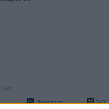
ulares
Photoshop
OKX
46
Adobe Photoshop CC 2026 27.9.1
OKX - Buy Bitco