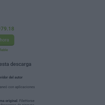
979.18
hora
fiable
 esta descarga
vidor del autor
caneó con aplicaciones
ma original
. FileHorse
 descargas de ninguna