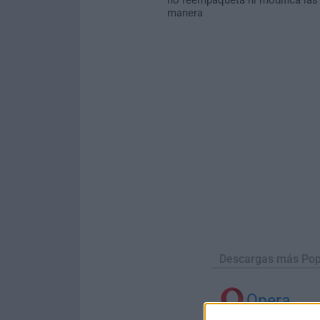
manera
Descargas más Pop
Opera
Opera 134.0 Build 5954.