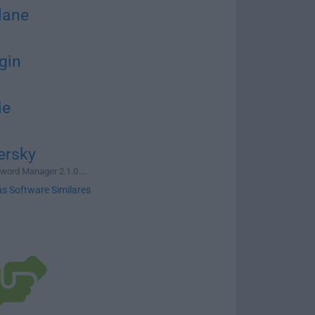
lane
gin
ie
ersky
ord Manager 2.1.0....
s Software Similares