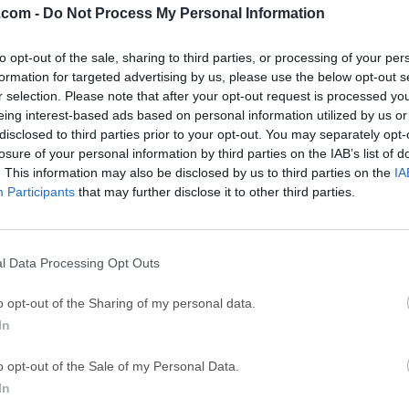
.com -
Do Not Process My Personal Information
ce
Adobe Acrobat
Clea
to opt-out of the sale, sharing to third parties, or processing of your per
Adobe Acrobat Pro 2026.001.21771
Cleamio 3.4.0
formation for targeted advertising by us, please use the below opt-out s
ytes
TradingView
Clea
r selection. Please note that after your opt-out request is processed y
eing interest-based ads based on personal information utilized by us or
TradingView - Track All Markets
CleanMyMac X 5
disclosed to third parties prior to your opt-out. You may separately opt-
 VPN
LockWiper
Parti
losure of your personal information by third parties on the IAB’s list of
. This information may also be disclosed by us to third parties on the
IA
9.0
iMyFone LockWiper 8.1.3
EaseUS Partitio
Participants
that may further disclose it to other third parties.
Softw
or Mac
l Data Processing Opt Outs
 Opera, un navegador Vivaldi para Mac que es rápido, pero tam
o opt-out of the Sharing of my personal data.
lidades, altamente flexible y que pone al usuario en primer lug
In
mente, puedes navegar a tu manera.El navegador web Vivaldi se a
s pestañas del navegador en la parte inferior o lateral de la ve
o opt-out of the Sale of my Personal Data.
a ubicación diferente para la barra de direcciones?Con la aplic
In
so y mucho más, como tus atajos de teclado, gestos del ratón y