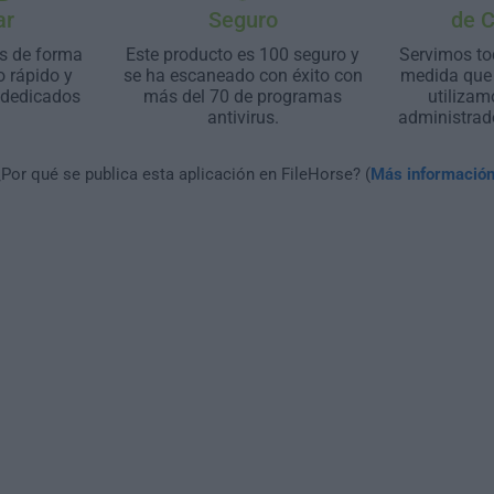
ar
Seguro
de 
s de forma
Este producto es 100 seguro y
Servimos to
o rápido y
se ha escaneado con éxito con
medida que 
 dedicados
más del 70 de programas
utilizam
antivirus.
administrad
¿Por qué se publica esta aplicación en FileHorse? (
Más informació