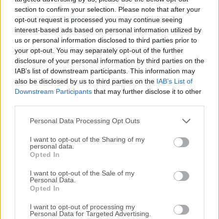
section to confirm your selection. Please note that after your
Todas las versiones antiguas distribuidas en nuestro
opt-out request is processed you may continue seeing
sitio web son completamente libres de virus y están
interest-based ads based on personal information utilized by
disponibles para su descarga sin costo alguno.
us or personal information disclosed to third parties prior to
your opt-out. You may separately opt-out of the further
Nos encantaría saber de ti
disclosure of your personal information by third parties on the
IAB’s list of downstream participants. This information may
also be disclosed by us to third parties on the
IAB’s List of
Si tienes alguna pregunta o idea que desees compartir
Downstream Participants
that may further disclose it to other
con nosotros, dirígete a nuestra
página de contacto
y
third parties.
háznoslo saber. ¡Valoramos tu opinión!
Personal Data Processing Opt Outs
I want to opt-out of the Sharing of my
personal data.
Opted In
I want to opt-out of the Sale of my
Personal Data.
Opted In
I want to opt-out of processing my
Personal Data for Targeted Advertising.