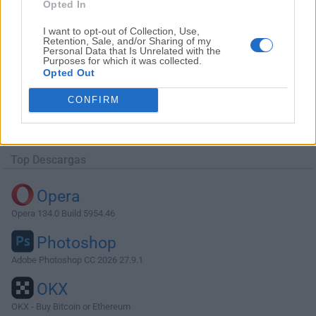
Opted In
I want to opt-out of Collection, Use,
Retention, Sale, and/or Sharing of my
Personal Data that Is Unrelated with the
Purposes for which it was collected.
Opted Out
Descargar VirtualBox 6.1.30 Build
148432
CONFIRM
¿Por qué se publica esta aplicación en FileHorse? (
Más
información
)
Top Descargas
Opera
Opera 134.0 Build 5954.46
Photoshop
Adobe Photoshop CC 2026 27.9.1
OKX
OKX - Buy Bitcoin or Ethereum