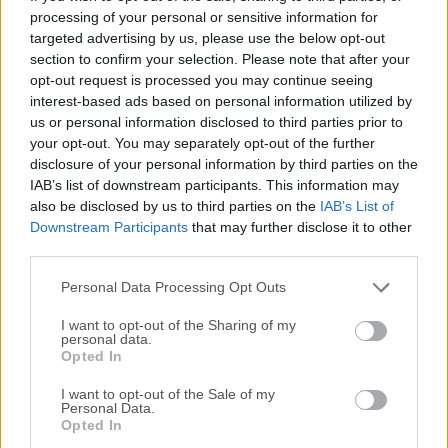
capacidad de almacenar artículos recibidos y gestionarlos
processing of your personal or sensitive information for
targeted advertising by us, please use the below opt-out
con una base de datos SQLite incluida.Construido con
section to confirm your selection. Please note that after your
Objective-C y Cocoa para el sistema operativo Mac OS X,
opt-out request is processed you may continue seeing
este programa ofrece una amplia variedad de
interest-based ads based on personal information utilized by
características útiles que son comparables o incluso
us or personal information disclosed to third parties prior to
mejores que las de los lectores de noticias comerciales
your opt-out. You may separately opt-out of the further
profesionales.Al tener este excelente gestor de RSS
disclosure of your personal information by third parties on the
instalado en su Mac de escritorio o portátil, cualquiera
IAB’s list of downstream participants. This information may
also be disclosed by us to third parties on the
IAB’s List of
puede mantenerse fácilmente en contacto con sus fuentes
Downstream Participants
that may further disclose it to other
de noticias favoritas, recibir actualizaciones instantáneas
third parties.
sobre el estado de sus suscripciones a blogs o galerías,
gestionar podcasts, disfrutar de conte...
Personal Data Processing Opt Outs
I want to opt-out of the Sharing of my
personal data.
Opted In
I want to opt-out of the Sale of my
Personal Data.
Opted In