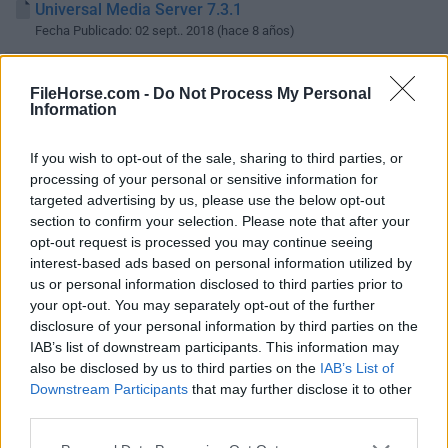
Universal Media Server 7.3.1
Fecha Publicado: 02 sept.. 2018 (hace 8 años)
Universal Media Server 7.3.0
FileHorse.com -
Do Not Process My Personal
Fecha Publicado: 13 ago.. 2018 (hace 8 años)
Information
Universal Media Server 7.2.1
Fecha Publicado: 29 jul.. 2018 (hace 8 años)
If you wish to opt-out of the sale, sharing to third parties, or
processing of your personal or sensitive information for
Universal Media Server 7.2.0
targeted advertising by us, please use the below opt-out
Fecha Publicado: 27 jul.. 2018 (hace 8 años)
section to confirm your selection. Please note that after your
opt-out request is processed you may continue seeing
Universal Media Server 7.1.0
interest-based ads based on personal information utilized by
Fecha Publicado: 16 jun.. 2018 (hace 8 años)
us or personal information disclosed to third parties prior to
your opt-out. You may separately opt-out of the further
Universal Media Server 7.0.1
disclosure of your personal information by third parties on the
Fecha Publicado: 15 abr.. 2018 (hace 8 años)
IAB’s list of downstream participants. This information may
also be disclosed by us to third parties on the
IAB’s List of
Universal Media Server 7.0.0
Downstream Participants
that may further disclose it to other
Fecha Publicado: 01 abr.. 2018 (hace 8 años)
third parties.