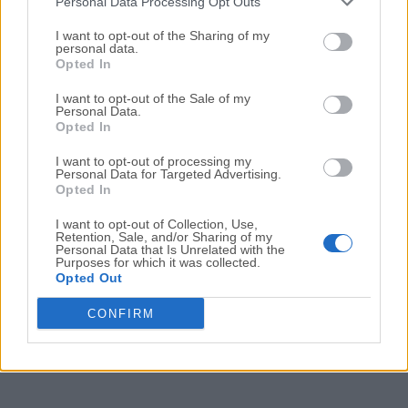
Universal Media Server 6.7.1
Personal Data Processing Opt Outs
Fecha Publicado: 11 jun.. 2017 (hace 9 años)
I want to opt-out of the Sharing of my
personal data.
Universal Media Server 6.7.0
Opted In
Fecha Publicado: 10 jun.. 2017 (hace 9 años)
I want to opt-out of the Sale of my
Personal Data.
Universal Media Server 6.6.0
Opted In
Fecha Publicado: 27 feb.. 2017 (hace 9 años)
I want to opt-out of processing my
Universal Media Server 6.5.1
Personal Data for Targeted Advertising.
Opted In
Fecha Publicado: 03 oct.. 2016 (hace 10 años)
I want to opt-out of Collection, Use,
Retention, Sale, and/or Sharing of my
Personal Data that Is Unrelated with the
...
Purposes for which it was collected.
1
3
4
5
6
Opted Out
CONFIRM