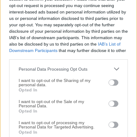
Todas las versiones antiguas distribuidas en nuestro
opt-out request is processed you may continue seeing
sitio web son completamente libres de virus y están
interest-based ads based on personal information utilized by
disponibles para su descarga sin costo alguno.
us or personal information disclosed to third parties prior to
your opt-out. You may separately opt-out of the further
disclosure of your personal information by third parties on the
Nos encantaría saber de ti
IAB’s list of downstream participants. This information may
also be disclosed by us to third parties on the
IAB’s List of
Si tienes alguna pregunta o idea que desees compartir
Downstream Participants
that may further disclose it to other
con nosotros, dirígete a nuestra
página de contacto
y
third parties.
háznoslo saber. ¡Valoramos tu opinión!
Personal Data Processing Opt Outs
I want to opt-out of the Sharing of my
personal data.
Opted In
I want to opt-out of the Sale of my
Personal Data.
Opted In
I want to opt-out of processing my
Personal Data for Targeted Advertising.
Opted In