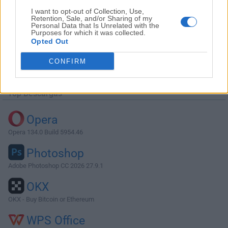
I want to opt-out of Collection, Use,
Retention, Sale, and/or Sharing of my
Personal Data that Is Unrelated with the
Purposes for which it was collected.
Opted Out
Descargar Universal Media Server 14.2.0
CONFIRM
¿Por qué se publica esta aplicación en FileHorse? (
Más
información
)
Top Descargas
Opera
Opera 134.0 Build 5954.46
Photoshop
Adobe Photoshop CC 2026 27.9.1
OKX
OKX - Buy Bitcoin or Ethereum
WPS Office