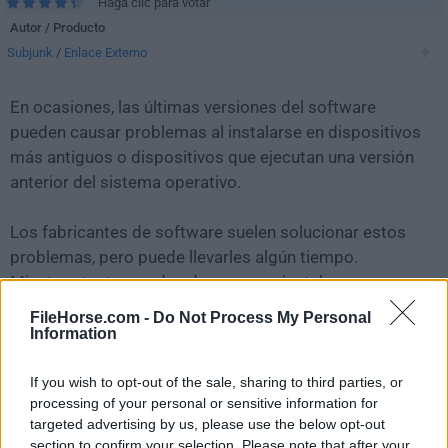
Haga clic para votar
Autor / Producto
Subjunk
/
Enlace Externo
En ocasiones, las últimas versiones del software
pueden causar problemas al instalarse en dispositivos
más antiguos o dispositivos que ejecutan una versión
anterior del sistema operativo.
Los fabricantes de software suelen solucionar estos
problemas, pero puede llevarles algún tiempo.
Mientras tanto, puedes descargar e instalar una
versión anterior de
Universal Media Server 14.2.0
.
FileHorse.com -
Do Not Process My Personal
Information
Para aquellos interesados en descargar la versión más
reciente de
Universal Media Server for Mac
o leer
If you wish to opt-out of the sale, sharing to third parties, or
processing of your personal or sensitive information for
nuestra reseña, simplemente haz
clic aquí
.
targeted advertising by us, please use the below opt-out
section to confirm your selection. Please note that after your