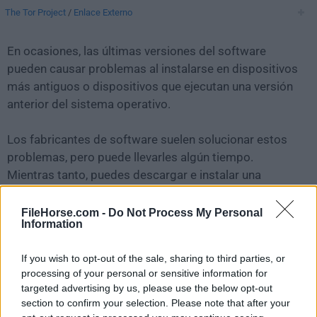
The Tor Project
/
Enlace Externo
En ocasiones, las últimas versiones del software
pueden causar problemas al instalarse en dispositivos
más antiguos o dispositivos que ejecutan una versión
anterior del sistema operativo.
Los fabricantes de software suelen solucionar estos
problemas, pero puede llevarles algún tiempo.
Mientras tanto, puedes descargar e instalar una
versión anterior de
Tor Browser 7.0.8
.
FileHorse.com -
Do Not Process My Personal
Information
Para aquellos interesados en descargar la versión más
reciente de
Tor Browser for Mac
o leer nuestra reseña,
If you wish to opt-out of the sale, sharing to third parties, or
simplemente haz
clic aquí
.
processing of your personal or sensitive information for
targeted advertising by us, please use the below opt-out
Todas las versiones antiguas distribuidas en nuestro
section to confirm your selection. Please note that after your
sitio web son completamente libres de virus y están