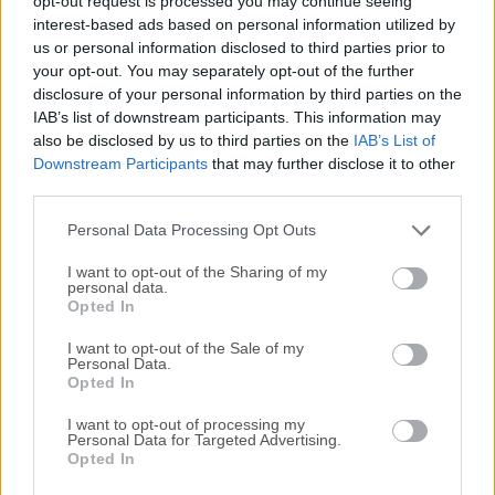
opt-out request is processed you may continue seeing
interest-based ads based on personal information utilized by
disponibles para su descarga sin costo alguno.
us or personal information disclosed to third parties prior to
your opt-out. You may separately opt-out of the further
Nos encantaría saber de ti
disclosure of your personal information by third parties on the
IAB’s list of downstream participants. This information may
Si tienes alguna pregunta o idea que desees compartir
also be disclosed by us to third parties on the
IAB’s List of
con nosotros, dirígete a nuestra
página de contacto
y
Downstream Participants
that may further disclose it to other
third parties.
háznoslo saber. ¡Valoramos tu opinión!
Personal Data Processing Opt Outs
I want to opt-out of the Sharing of my
personal data.
Opted In
I want to opt-out of the Sale of my
Personal Data.
Opted In
I want to opt-out of processing my
Personal Data for Targeted Advertising.
Opted In