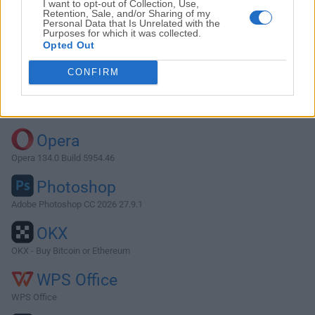
I want to opt-out of Collection, Use,
Retention, Sale, and/or Sharing of my
Personal Data that Is Unrelated with the
Purposes for which it was collected.
Descargar Tor Browser 7.0.8
Opted Out
¿Por qué se publica esta aplicación en FileHorse? (
Más
CONFIRM
información
)
Top Descargas
Opera
Opera 134.0 Build 5954.46
Photoshop
Adobe Photoshop CC 2026 27.9.1
OKX
OKX - Buy Bitcoin or Ethereum
WPS Office
WPS Office