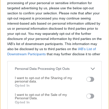
Mac tomar el control total de sus archivos de vídeo y
processing of your personal or sensitive information for
transformarlos en piezas de contenido elegantes y
targeted advertising by us, please use the below opt-out
section to confirm your selection. Please note that after your
presentables.Ofrece una amplia gama de herramientas
opt-out request is processed you may continue seeing
avanzadas impulsadas por IA que pueden mejorar
interest-based ads based on personal information utilized by
significativamente la calidad de los vídeos de baja
us or personal information disclosed to third parties prior to
resolución, incluyendo desentrelazado, escalado,
your opt-out. You may separately opt-out of the further
interpolación de movimiento y estabilización de
disclosure of your personal information by third parties on the
vibración.Su procesamiento está dirigido por rutinas
IAB’s list of downstream participants. This information may
avanzadas de IA que pueden analizar primero cada pieza
also be disclosed by us to third parties on the
IAB’s List of
Downstream Participants
that may further disclose it to other
de vídeo cargada, identificar objetos y elementos
third parties.
importantes (como rostros humanos) y seleccionar
automát...
Personal Data Processing Opt Outs
I want to opt-out of the Sharing of my
personal data.
Opted In
I want to opt-out of the Sale of my
Personal Data.
Opted In