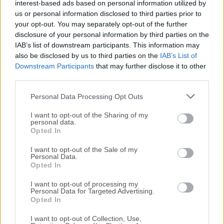
interest-based ads based on personal information utilized by
us or personal information disclosed to third parties prior to
Nos encantaría saber de ti
your opt-out. You may separately opt-out of the further
disclosure of your personal information by third parties on the
IAB’s list of downstream participants. This information may
Si tienes alguna pregunta o idea que desees compartir
also be disclosed by us to third parties on the
IAB’s List of
con nosotros, dirígete a nuestra
página de contacto
y
Downstream Participants
that may further disclose it to other
háznoslo saber. ¡Valoramos tu opinión!
third parties.
Personal Data Processing Opt Outs
I want to opt-out of the Sharing of my
personal data.
Opted In
I want to opt-out of the Sale of my
Personal Data.
Opted In
I want to opt-out of processing my
Personal Data for Targeted Advertising.
Opted In
I want to opt-out of Collection, Use,