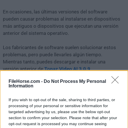
En ocasiones, las últimas versiones del software
pueden causar problemas al instalarse en dispositivos
más antiguos o dispositivos que ejecutan una versión
anterior del sistema operativo.
Los fabricantes de software suelen solucionar estos
problemas, pero puede llevarles algún tiempo.
Mientras tanto, puedes descargar e instalar una
versión anterior de
Topaz Video AI 3.0.9
.
FileHorse.com -
Do Not Process My Personal
Para aquellos interesados en descargar la versión más
Information
reciente de
Topaz Video AI for Mac
o leer nuestra
reseña, simplemente haz
clic aquí
.
If you wish to opt-out of the sale, sharing to third parties, or
processing of your personal or sensitive information for
Todas las versiones antiguas distribuidas en nuestro
targeted advertising by us, please use the below opt-out
section to confirm your selection. Please note that after your
sitio web son completamente libres de virus y están
opt-out request is processed you may continue seeing
disponibles para su descarga sin costo alguno.