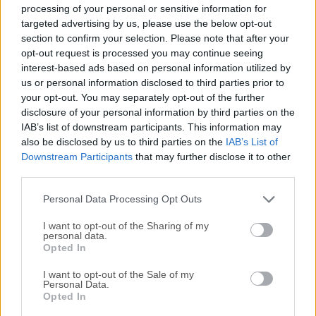
revitalizar y remasterizar sus fotos ruidosas, borrosas y
processing of your personal or sensitive information for
granuladas con una amplia gama de herramientas de
targeted advertising by us, please use the below opt-out
section to confirm your selection. Please note that after your
mejora impulsadas por IA, ofreciendo tanto procedimientos
opt-out request is processed you may continue seeing
de restauración automatizados como una configuración
interest-based ads based on personal information utilized by
totalmente manual de todos los efectos de escalado.
us or personal information disclosed to third parties prior to
Disponible tanto como plugin para soluciones de software
your opt-out. You may separately opt-out of the further
de edición gráfica populares (como Photoshop y
disclosure of your personal information by third parties on the
Lightroom) como aplicación independiente para Mac,
IAB’s list of downstream participants. This information may
Photo AI representa la mejor manera en que los usuarios
also be disclosed by us to third parties on the
IAB’s List of
Downstream Participants
that may further disclose it to other
pueden hacer que sus fotografías sean presentables y
third parties.
utilizables para compartir en línea y para una amplia ...
Lee
mas »
Personal Data Processing Opt Outs
I want to opt-out of the Sharing of my
personal data.
Opted In
I want to opt-out of the Sale of my
Personal Data.
Opted In