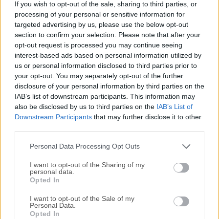
If you wish to opt-out of the sale, sharing to third parties, or
escritorio para macOS, gratuito y de código abierto
processing of your personal or sensitive information for
desarrollado por Mozilla, la misma organización detrás del
targeted advertising by us, please use the below opt-out
popular navegador web Firefox. Está diseñado para
section to confirm your selection. Please note that after your
proporcionar una solución de gestión de correo electrónico
opt-out request is processed you may continue seeing
robusta y fiable para usuarios en diferentes
interest-based ads based on personal information utilized by
us or personal information disclosed to third parties prior to
plataformas.Thunderbird 64 bits tiene como objetivo
your opt-out. You may separately opt-out of the further
mejorar la productividad, la seguridad y las opciones de
disclosure of your personal information by third parties on the
personalización, lo que lo convierte en una opción atractiva
IAB’s list of downstream participants. This information may
tanto para individuos como para
also be disclosed by us to third parties on the
IAB’s List of
empresas.NovedadesThunderbird Supernova para Mac
Downstream Participants
that may further disclose it to other
(última versión) es una impresionante y rápida versión que
third parties.
redefine la experiencia de correo electrónico, calendario y
Personal Data Processing Opt Outs
contactos. Con un enfoque en maximizar ...
I want to opt-out of the Sharing of my
personal data.
Opted In
I want to opt-out of the Sale of my
Personal Data.
Opted In