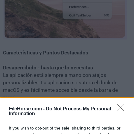
Características y Puntos Destacados
Desapercibido - hasta que lo necesitas
La aplicación está siempre a mano con atajos
personalizables. La aplicación no satura el dock de
macOS y es fácilmente accesible desde la barra de
menú.
FileHorse.com -
Do Not Process My Personal
Veloz como un rayo
Information
TextSniper reconoce instantáneamente el texto dentro
del área de selección utilizando tecnología OCR
If you wish to opt-out of the sale, sharing to third parties, or