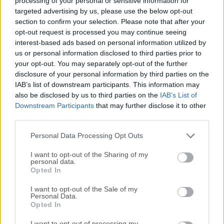
processing of your personal or sensitive information for
avanzada.
targeted advertising by us, please use the below opt-out
section to confirm your selection. Please note that after your
Texto a Voz
opt-out request is processed you may continue seeing
Puedes hacer que TextSniper para macOS hable el
interest-based ads based on personal information utilized by
texto reconocido cuando lo necesites. Una adición
us or personal information disclosed to third parties prior to
valiosa para los estudiantes de idiomas extranjeros o
your opt-out. You may separately opt-out of the further
disclosure of your personal information by third parties on the
personas que tienen dificultades para leer texto en su
IAB’s list of downstream participants. This information may
pantalla. La función de texto a voz es también una
also be disclosed by us to third parties on the
IAB’s List of
potente tecnología de asistencia para aquellos con
Downstream Participants
that may further disclose it to other
dislexia.
third parties.
Personal Data Processing Opt Outs
Lector de códigos QR y de barras
Captura, extrae y convierte a texto cualquier código QR
I want to opt-out of the Sharing of my
personal data.
o de barras en un instante.
Opted In
Puedes
probar TextSniper
y más de 200 aplicaciones
I want to opt-out of the Sale of my
Personal Data.
adicionales como CleanMyMac, Ulysses, Bartender,
Opted In
gratis durante una semana. Comprando directamente
I want to opt-out of processing my