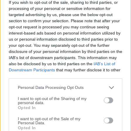
If you wish to opt-out of the sale, sharing to third parties, or
le ahorra tiempo y pulsaciones de teclas, expandiendo
processing of your personal or sensitive information for
atajos de teclado personalizados en texto e imágenes de
targeted advertising by us, please use the below opt-out
uso frecuente.Imagine no volver a escribir la misma
section to confirm your selection. Please note that after your
dirección de correo electrónico, un fragmento de código, un
opt-out request is processed you may continue seeing
mensaje de marca, indicaciones o datos más de una vez.
interest-based ads based on personal information utilized by
us or personal information disclosed to third parties prior to
Guárdelos en un fragmento—un atajo de teclado que usted
your opt-out. You may separately opt-out of the further
crea.Úselos para usted, compártalos con su equipo,
disclosure of your personal information by third parties on the
actualícelos en todos sus dispositivos. TextExpander para
IAB’s list of downstream participants. This information may
macOS le lleva más allá del ahorro de tiempo. Imagine una
also be disclosed by us to third parties on the
IAB’s List of
herramienta que es un placer usar, a la vez que le hace más
Downstream Participants
that may further disclose it to other
eficiente y eficaz. ¡Descargar ahora!Características y
third parties.
DestacadosLlévelo consigoSus fragmentos siempre están
Personal Data Processing Opt Outs
co...
I want to opt-out of the Sharing of my
personal data.
Opted In
I want to opt-out of the Sale of my
Personal Data.
Opted In