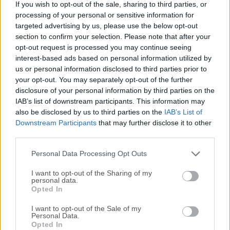
If you wish to opt-out of the sale, sharing to third parties, or
amigable para bases de datos relacionales: MySQL,
processing of your personal or sensitive information for
PostgreSQL, SQLite, Microsoft SQL Server ¡y más! La
targeted advertising by us, please use the below opt-out
aplicación TablePlus hace que la gestión de bases de datos
section to confirm your selection. Please note that after your
sea más fácil, rápida y eficiente para usted.Una aplicación
opt-out request is processed you may continue seeing
nativa que elimina la complejidad innecesaria y los detalles
interest-based ads based on personal information utilized by
us or personal information disclosed to third parties prior to
superfluos para que pueda estar en funcionamiento
your opt-out. You may separately opt-out of the further
rápidamente. Cada función tiene una tecla de acceso
disclosure of your personal information by third parties on the
directo para mantener sus manos siempre en el
IAB’s list of downstream participants. This information may
teclado.Agregue funcionalidad a TablePlus para macOS
also be disclosed by us to third parties on the
IAB’s List of
con su propio plugin o con un número creciente de plugins
Downstream Participants
that may further disclose it to other
de la comunidad (JavaScript).Actualmente, puede usar
third parties.
TablePlus para trabajar con: PostgreSQL MySQL MariaDB
Personal Data Processing Opt Outs
SQLite Microsoft SQL Server Amazon...
I want to opt-out of the Sharing of my
personal data.
Opted In
I want to opt-out of the Sale of my
Personal Data.
Opted In