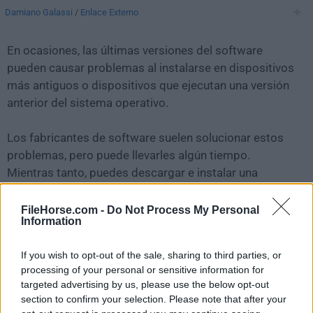
Damiano Galassi
/
Enlace Externo
En ocasiones, las últimas versiones del software
pueden causar problemas al instalarse en dispositivos
más antiguos o dispositivos que ejecutan una versión
anterior del sistema operativo.
Los fabricantes de software suelen solucionar estos
problemas, pero puede llevarles algún tiempo.
Mientras tanto, puedes descargar e instalar una
versión anterior de
Subler 1.6.10
.
FileHorse.com -
Do Not Process My Personal
Information
Para aquellos interesados en descargar la versión más
reciente de
Subler for Mac
o leer nuestra reseña,
If you wish to opt-out of the sale, sharing to third parties, or
simplemente haz
clic aquí
.
processing of your personal or sensitive information for
targeted advertising by us, please use the below opt-out
Todas las versiones antiguas distribuidas en nuestro
section to confirm your selection. Please note that after your
sitio web son completamente libres de virus y están