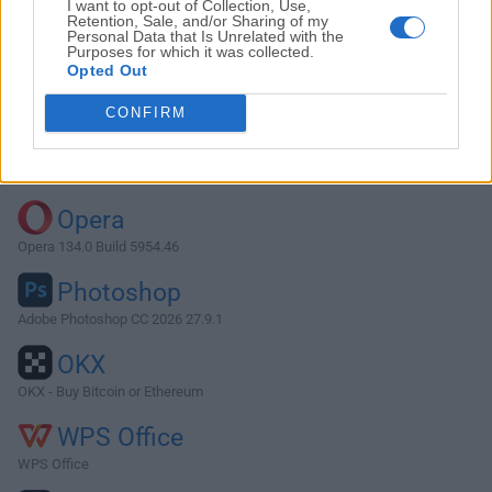
I want to opt-out of Collection, Use,
Retention, Sale, and/or Sharing of my
Personal Data that Is Unrelated with the
Purposes for which it was collected.
Descargar Subler 1.6.10
Opted Out
¿Por qué se publica esta aplicación en FileHorse? (
Más
CONFIRM
información
)
Top Descargas
Opera
Opera 134.0 Build 5954.46
Photoshop
Adobe Photoshop CC 2026 27.9.1
OKX
OKX - Buy Bitcoin or Ethereum
WPS Office
WPS Office