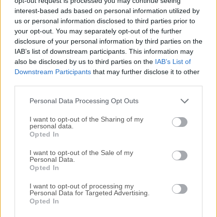
opt-out request is processed you may continue seeing
interest-based ads based on personal information utilized by
disponibles para su descarga sin costo alguno.
us or personal information disclosed to third parties prior to
your opt-out. You may separately opt-out of the further
Nos encantaría saber de ti
disclosure of your personal information by third parties on the
IAB’s list of downstream participants. This information may
Si tienes alguna pregunta o idea que desees compartir
also be disclosed by us to third parties on the
IAB’s List of
con nosotros, dirígete a nuestra
página de contacto
y
Downstream Participants
that may further disclose it to other
third parties.
háznoslo saber. ¡Valoramos tu opinión!
Personal Data Processing Opt Outs
I want to opt-out of the Sharing of my
personal data.
Opted In
I want to opt-out of the Sale of my
Personal Data.
Opted In
I want to opt-out of processing my
Personal Data for Targeted Advertising.
Opted In