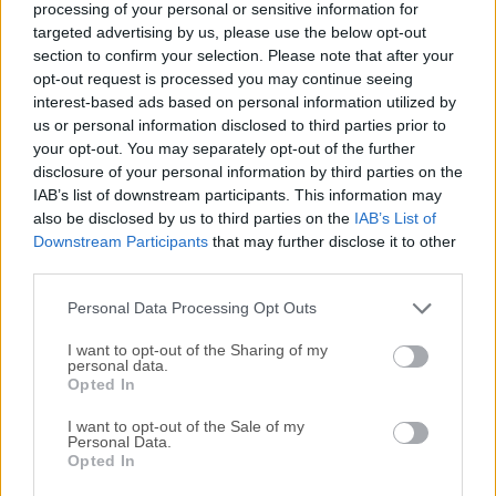
processing of your personal or sensitive information for
tal como lo verías a simple vista, con prismáticos o con un
targeted advertising by us, please use the below opt-out
telescopio.Se utiliza en proyectores de planetario.
section to confirm your selection. Please note that after your
Simplemente establece tus coordenadas y listo.
opt-out request is processed you may continue seeing
interest-based ads based on personal information utilized by
Características de Stellarium para macOS: Cielo Catálogo
us or personal information disclosed to third parties prior to
predeterminado de más de 600.000 estrellas Catálogos
your opt-out. You may separately opt-out of the further
adicionales con más de 210 millones de estrellas
disclosure of your personal information by third parties on the
Asterismos e ilustraciones de las constelaciones
IAB’s list of downstream participants. This information may
Constelaciones para doce culturas diferentes Imágenes de
also be disclosed by us to third parties on the
IAB’s List of
nebulosas (catálogo completo de Messier) Vía Láctea
Downstream Participants
that may further disclose it to other
realista Atmósfera, amanecer y atardecer muy realistas
third parties.
Lo...
Personal Data Processing Opt Outs
I want to opt-out of the Sharing of my
personal data.
Opted In
I want to opt-out of the Sale of my
Personal Data.
Opted In