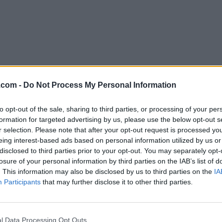
.com -
Do Not Process My Personal Information
to opt-out of the sale, sharing to third parties, or processing of your per
formation for targeted advertising by us, please use the below opt-out s
Descargar SteelSeries GG 51.0.
r selection. Please note that after your opt-out request is processed y
eing interest-based ads based on personal information utilized by us or
¿Por qué se publica esta aplicación en FileHorse? (
Más in
disclosed to third parties prior to your opt-out. You may separately opt-
losure of your personal information by third parties on the IAB’s list of
. This information may also be disclosed by us to third parties on the
IA
Top Descargas
Participants
that may further disclose it to other third parties.
Opera
Photoshop
Opera 134.0 Build 5954.46
Adobe Photoshop CC 2026 2
l Data Processing Opt Outs