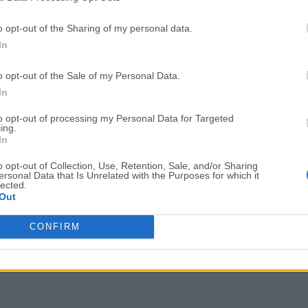
OKX
WPS Office
o opt-out of the Sharing of my personal data.
OKX - Buy Bitcoin or Ethereum
WPS Office
In
Adobe Acrobat
Cleamio
o opt-out of the Sale of my Personal Data.
Adobe Acrobat Pro 2026.001.21771
Cleamio 3.4.0
In
Malwarebytes
TradingVie
to opt-out of processing my Personal Data for Targeted
Malwarebytes 5.25.2
TradingView - Track All Mar
ing.
In
CleanMyMac
AdGuard V
o opt-out of Collection, Use, Retention, Sale, and/or Sharing
CleanMyMac X 5.2.10
AdGuard VPN for Mac 2.9.0
ersonal Data that Is Unrelated with the Purposes for which it
lected.
Software m
Out
CONFIRM