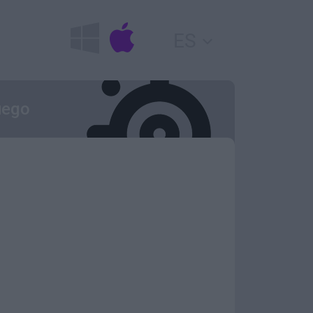
ES
uego