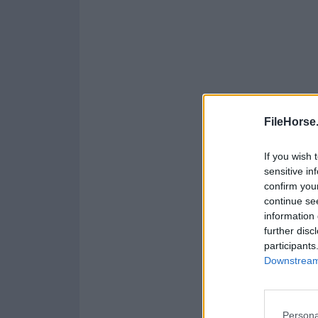
FileHorse
If you wish 
sensitive in
confirm you
continue se
information 
further disc
participants
Downstream 
Persona