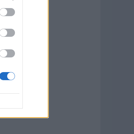
w
kets
PN
ás Populares »