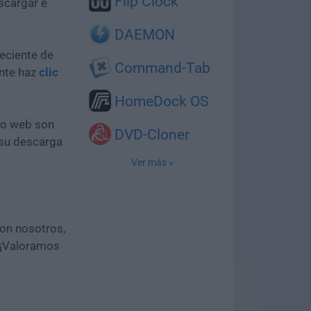
Flip Clock
scargar e
DAEMON
eciente de
Command-Tab
ente haz
clic
HomeDock OS
tio web son
DVD-Cloner
 su descarga
Ver más »
con nosotros,
 ¡Valoramos