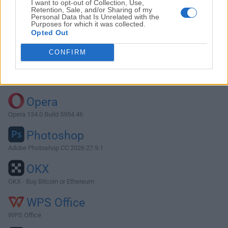
I want to opt-out of Collection, Use,
Retention, Sale, and/or Sharing of my
Personal Data that Is Unrelated with the
Purposes for which it was collected.
Descargar SQLite 3.39.3
Opted Out
¿Por qué se publica esta aplicación en FileHorse? (
Más
CONFIRM
información
)
Top Descargas
Opera
Opera 134.0 Build 5954.46
Photoshop
Adobe Photoshop CC 2026 27.9.1
OKX
OKX - Buy Bitcoin or Ethereum
WPS Office
WPS Office