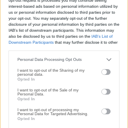
opt-out request is processed you may continue seeing
interest-based ads based on personal information utilized by
disponibles para su descarga sin costo alguno.
us or personal information disclosed to third parties prior to
your opt-out. You may separately opt-out of the further
Nos encantaría saber de ti
disclosure of your personal information by third parties on the
IAB’s list of downstream participants. This information may
Si tienes alguna pregunta o idea que desees compartir
also be disclosed by us to third parties on the
IAB’s List of
con nosotros, dirígete a nuestra
página de contacto
y
Downstream Participants
that may further disclose it to other
third parties.
háznoslo saber. ¡Valoramos tu opinión!
Personal Data Processing Opt Outs
I want to opt-out of the Sharing of my
personal data.
Opted In
I want to opt-out of the Sale of my
Personal Data.
Opted In
I want to opt-out of processing my
Personal Data for Targeted Advertising.
Opted In