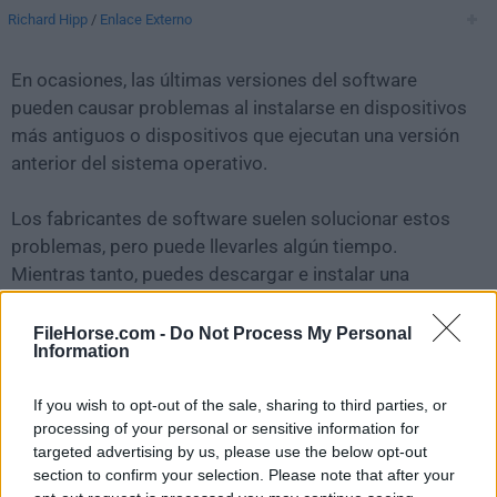
Richard Hipp
/
Enlace Externo
En ocasiones, las últimas versiones del software
pueden causar problemas al instalarse en dispositivos
más antiguos o dispositivos que ejecutan una versión
anterior del sistema operativo.
Los fabricantes de software suelen solucionar estos
problemas, pero puede llevarles algún tiempo.
Mientras tanto, puedes descargar e instalar una
versión anterior de
SQLite 3.39.3
.
FileHorse.com -
Do Not Process My Personal
Information
Para aquellos interesados en descargar la versión más
reciente de
SQLite for Mac
o leer nuestra reseña,
If you wish to opt-out of the sale, sharing to third parties, or
simplemente haz
clic aquí
.
processing of your personal or sensitive information for
targeted advertising by us, please use the below opt-out
Todas las versiones antiguas distribuidas en nuestro
section to confirm your selection. Please note that after your
sitio web son completamente libres de virus y están