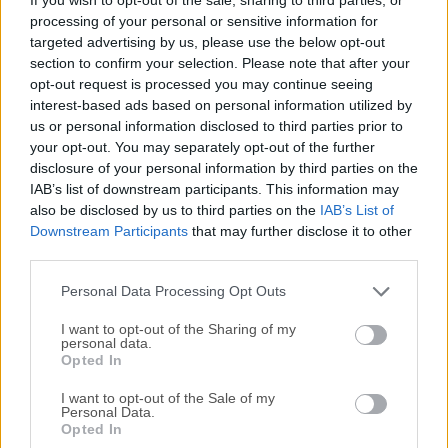
le permite controlar el software para el Sonos Music
processing of your personal or sensitive information for
System. La aplicación se compromete a seguir mejorando
targeted advertising by us, please use the below opt-out
la experiencia de escucha en casa. Las mejoras y cambios
section to confirm your selection. Please note that after your
incluidos en la última actualización de software gratuita se
opt-out request is processed you may continue seeing
enumeran a continuación.Seleccione Google Play Music
interest-based ads based on personal information utilized by
del menú de música y descubra nuevas funciones como
us or personal information disclosed to third parties prior to
recomendaciones basadas en la hora del día, actividad
your opt-out. You may separately opt-out of the further
disclosure of your personal information by third parties on the
reciente, soporte mejorado para listas de reproducción y
IAB’s list of downstream participants. This information may
más.Active la reproducción aleatoria y el orden de las
also be disclosed by us to third parties on the
IAB’s List of
pistas en la cola cambiará. ¿No le gusta el nuevo orden?
Downstream Participants
that may further disclose it to other
Desactive la reproducción aleatoria para que las pistas
third parties.
vuelvan a su orden de reproducción original.¡Active la
reproducción ...
Personal Data Processing Opt Outs
I want to opt-out of the Sharing of my
personal data.
Opted In
I want to opt-out of the Sale of my
Personal Data.
Opted In