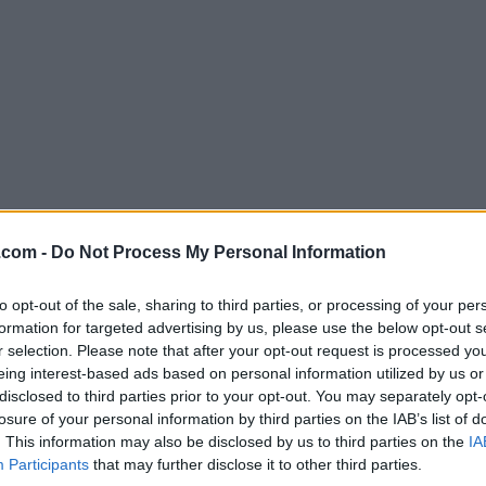
.com -
Do Not Process My Personal Information
Descargar Silverlight 2.0.40115
¿Por qué se publica esta aplicación en FileHorse? (
Más in
to opt-out of the sale, sharing to third parties, or processing of your per
formation for targeted advertising by us, please use the below opt-out s
r selection. Please note that after your opt-out request is processed y
Imágenes
eing interest-based ads based on personal information utilized by us or
disclosed to third parties prior to your opt-out. You may separately opt-
losure of your personal information by third parties on the IAB’s list of
. This information may also be disclosed by us to third parties on the
IA
Participants
that may further disclose it to other third parties.