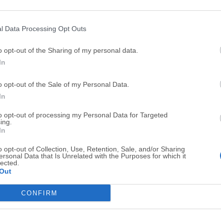
Top Descargas
l Data Processing Opt Outs
Opera
Photoshop
o opt-out of the Sharing of my personal data.
Opera 134.0 Build 5954.46
Adobe Photoshop CC 2026 2
In
OKX
WPS Office
o opt-out of the Sale of my Personal Data.
OKX - Buy Bitcoin or Ethereum
WPS Office
In
Adobe Acrobat
Cleamio
to opt-out of processing my Personal Data for Targeted
Adobe Acrobat Pro 2026.001.21771
Cleamio 3.4.0
ing.
In
Malwarebytes
TradingVie
o opt-out of Collection, Use, Retention, Sale, and/or Sharing
Malwarebytes 5.25.2
TradingView - Track All Mar
ersonal Data that Is Unrelated with the Purposes for which it
lected.
CleanMyMac
AdGuard V
Out
CleanMyMac X 5.2.10
AdGuard VPN for Mac 2.9.0
CONFIRM
Software m