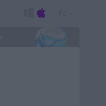
ES
as