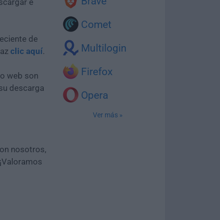
Brave
scargar e
Comet
eciente de
Multilogin
haz
clic aquí
.
Firefox
tio web son
 su descarga
Opera
Ver más »
con nosotros,
 ¡Valoramos