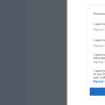
Persona
I want t
Opted 
I want t
Opted 
I want 
Advertis
Opted 
I want t
of my P
was col
Opted 