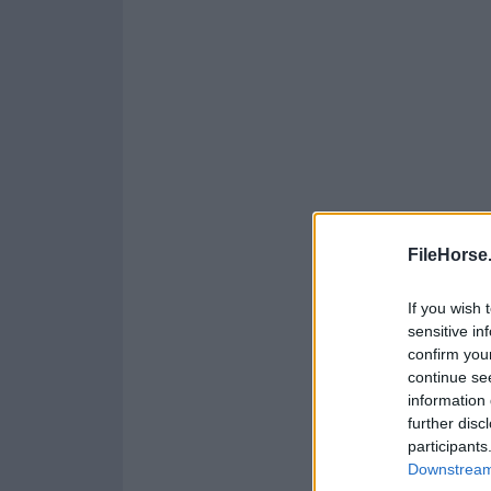
FileHorse
If you wish 
sensitive in
confirm you
continue se
information 
further disc
participants
Downstream 