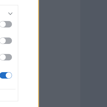
7.9.1
w
kets
PN
ás Populares »