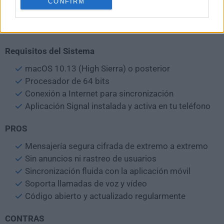
CONFIRM
Espera la sincronización y empieza a enviar mensajes
de forma segura
Requisitos del Sistema
macOS 10.13 (High Sierra) o posterior
Procesador de 64 bits
Conexión a Internet para sincronización
Aplicación Signal instalada y activa en tu teléfono
PROS
Mensajería segura cifrada de extremo a extremo
Sin anuncios ni rastreo de usuarios
Sincronización fluida con la aplicación móvil
Soporta llamadas de voz y vídeo
Código abierto y actualizado regularmente
CONTRAS