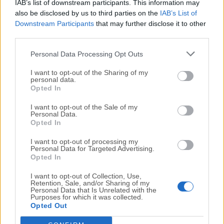
de código abierto respaldado por subvenciones y
IAB’s list of downstream participants. This information may
donaciones, Signal puede priorizar a los usuarios. No
also be disclosed by us to third parties on the
IAB’s List of
Downstream Participants
that may further disclose it to other
hay anuncios, ni comercializadores afiliados, ni rastreo
third parties.
inquietante. Solo tecnología abierta para una
experiencia de mensajería rápida, sencilla y segura.
Personal Data Processing Opt Outs
Como debe ser.
I want to opt-out of the Sharing of my
personal data.
Cómo usar
Opted In
I want to opt-out of the Sale of my
Instala la aplicación y ejecútala en tu Mac
Personal Data.
Opted In
Abre Signal en tu dispositivo móvil
I want to opt-out of processing my
Personal Data for Targeted Advertising.
Opted In
Ve a Ajustes > Dispositivos Vinculados > Vincular
Nuevo Dispositivo
I want to opt-out of Collection, Use,
Retention, Sale, and/or Sharing of my
Personal Data that Is Unrelated with the
Purposes for which it was collected.
Escanea el código QR que aparece en la pantalla de tu
Opted Out
Mac