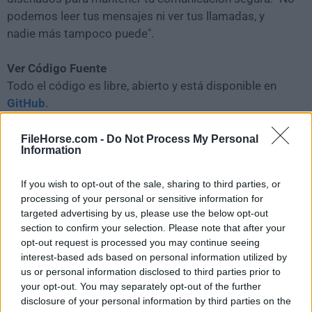
podemos leer tus mensajes ni ver tus llamadas, y
nadie más tampoco puede".
Ver Código Fuente
Todo el código es libre, abierto y está disponible en
GitHub
.
Controla el tiempo
FileHorse.com -
Do Not Process My Personal
Information
Mantén tu historial de chat ordenado con mensajes
que puedes configurar para que desaparezcan. Elige
If you wish to opt-out of the sale, sharing to third parties, or
diferentes intervalos de mensajes que desaparecen
processing of your personal or sensitive information for
para cada conversación. Todos en el hilo comparten la
targeted advertising by us, please use the below opt-out
misma configuración. Los buenos recuerdos
section to confirm your selection. Please note that after your
perdurarán incluso si las palabras se desvanecen.
opt-out request is processed you may continue seeing
interest-based ads based on personal information utilized by
us or personal information disclosed to third parties prior to
Gratis para todos
your opt-out. You may separately opt-out of the further
Signal para macOS está hecho para ti. Como proyecto
disclosure of your personal information by third parties on the