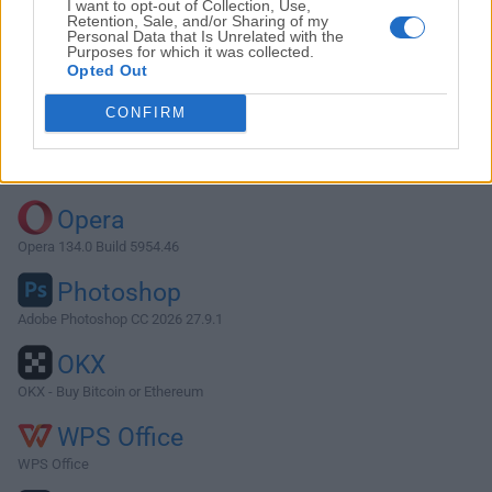
I want to opt-out of Collection, Use,
Retention, Sale, and/or Sharing of my
Personal Data that Is Unrelated with the
Purposes for which it was collected.
Descargar Shotcut 18.09.13
Opted Out
¿Por qué se publica esta aplicación en FileHorse? (
Más
CONFIRM
información
)
Top Descargas
Opera
Opera 134.0 Build 5954.46
Photoshop
Adobe Photoshop CC 2026 27.9.1
OKX
OKX - Buy Bitcoin or Ethereum
WPS Office
WPS Office