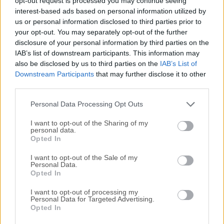
opt-out request is processed you may continue seeing
interest-based ads based on personal information utilized by
disponibles para su descarga sin costo alguno.
us or personal information disclosed to third parties prior to
your opt-out. You may separately opt-out of the further
Nos encantaría saber de ti
disclosure of your personal information by third parties on the
IAB’s list of downstream participants. This information may
Si tienes alguna pregunta o idea que desees compartir
also be disclosed by us to third parties on the
IAB’s List of
con nosotros, dirígete a nuestra
página de contacto
y
Downstream Participants
that may further disclose it to other
third parties.
háznoslo saber. ¡Valoramos tu opinión!
Personal Data Processing Opt Outs
I want to opt-out of the Sharing of my
personal data.
Opted In
I want to opt-out of the Sale of my
Personal Data.
Opted In
I want to opt-out of processing my
Personal Data for Targeted Advertising.
Opted In