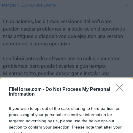
Meltytech, LLC.
/
Enlace Externo
En ocasiones, las últimas versiones del software
pueden causar problemas al instalarse en dispositivos
más antiguos o dispositivos que ejecutan una versión
anterior del sistema operativo.
Los fabricantes de software suelen solucionar estos
problemas, pero puede llevarles algún tiempo.
Mientras tanto, puedes descargar e instalar una
versión anterior de
Shotcut 18.09.13
.
FileHorse.com -
Do Not Process My Personal
Information
Para aquellos interesados en descargar la versión más
reciente de
Shotcut for Mac
o leer nuestra reseña,
If you wish to opt-out of the sale, sharing to third parties, or
simplemente haz
clic aquí
.
processing of your personal or sensitive information for
targeted advertising by us, please use the below opt-out
Todas las versiones antiguas distribuidas en nuestro
section to confirm your selection. Please note that after your
sitio web son completamente libres de virus y están