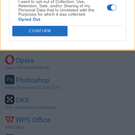
I want to opt-out of Collection, Use,
Retention, Sale, and/or Sharing of my
Personal Data that Is Unrelated with the
Purposes for which it was collected.
Descargar SeaMonkey 2.53.11.1
Opted Out
¿Por qué se publica esta aplicación en FileHorse? (
Más
CONFIRM
información
)
Top Descargas
Opera
Opera 134.0 Build 5954.46
Photoshop
Adobe Photoshop CC 2026 27.9.1
OKX
OKX - Buy Bitcoin or Ethereum
WPS Office
WPS Office