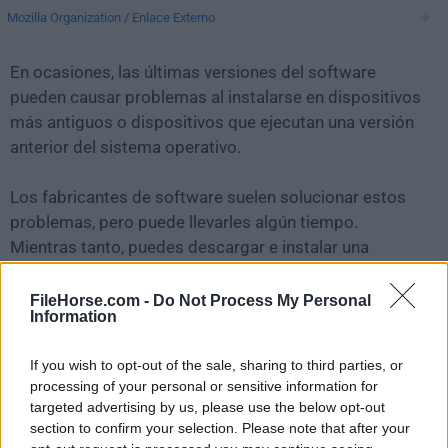
Mozilla Organization
/
Enlace Externo
En ocasiones, las últimas versiones del software
pueden causar problemas al instalarse en dispositivos
más antiguos o dispositivos que ejecutan una versión
anterior del sistema operativo.
Los fabricantes de software suelen solucionar estos
problemas, pero puede llevarles algún tiempo.
Mientras tanto, puedes descargar e instalar una
versión anterior de
SeaMonkey 2.53.11.1
.
FileHorse.com -
Do Not Process My Personal
Information
Para aquellos interesados en descargar la versión más
reciente de
SeaMonkey for Mac
o leer nuestra reseña,
If you wish to opt-out of the sale, sharing to third parties, or
simplemente haz
clic aquí
.
processing of your personal or sensitive information for
targeted advertising by us, please use the below opt-out
Todas las versiones antiguas distribuidas en nuestro
section to confirm your selection. Please note that after your
sitio web son completamente libres de virus y están