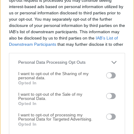
opt-out request is processed you may continue seeing
interest-based ads based on personal information utilized by
disponibles para su descarga sin costo alguno.
us or personal information disclosed to third parties prior to
your opt-out. You may separately opt-out of the further
Nos encantaría saber de ti
disclosure of your personal information by third parties on the
IAB’s list of downstream participants. This information may
Si tienes alguna pregunta o idea que desees compartir
also be disclosed by us to third parties on the
IAB’s List of
con nosotros, dirígete a nuestra
página de contacto
y
Downstream Participants
that may further disclose it to other
third parties.
háznoslo saber. ¡Valoramos tu opinión!
Personal Data Processing Opt Outs
I want to opt-out of the Sharing of my
personal data.
Opted In
I want to opt-out of the Sale of my
Personal Data.
Opted In
I want to opt-out of processing my
Personal Data for Targeted Advertising.
Opted In