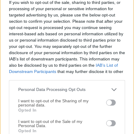
If you wish to opt-out of the sale, sharing to third parties, or
generación de contenido para escritores que automatiza y
processing of your personal or sensitive information for
simplifica el proceso de composición y estructuración de
targeted advertising by us, please use the below opt-out
documentos largos y difíciles.Las potentes funciones de
section to confirm your selection. Please note that after your
Scrivener te dan un control completo sobre el formato de
opt-out request is processed you may continue seeing
dichos documentos, lo que facilita mucho al escritor la
interest-based ads based on personal information utilized by
us or personal information disclosed to third parties prior to
creación de la siempre importante primera versión del
your opt-out. You may separately opt-out of the further
borrador del documento.Si tienes la tarea de escribir un
disclosure of your personal information by third parties on the
documento que requiere mucha referenciación,
IAB’s list of downstream participants. This information may
seguimiento de notas, conceptos y documentos de
also be disclosed by us to third parties on the
IAB’s List of
investigación que pueden o no incluir archivos de audio y
Downstream Participants
that may further disclose it to other
video, entonces la aplicación sin duda aumentará tu
third parties.
productividad y te permitirá crear un producto final mejor.
Personal Data Processing Opt Outs
Características y Destacados...
I want to opt-out of the Sharing of my
personal data.
Opted In
I want to opt-out of the Sale of my
Personal Data.
Opted In