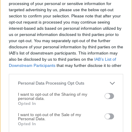
pantalla de un Mac, capturando el escritorio, las
processing of your personal or sensitive information for
aplicaciones, los movimientos del ratón y el audio de la voz
targeted advertising by us, please use the below opt-out
section to confirm your selection. Please note that after your
en off en screencasts de alta calidad y en tiempo real.
opt-out request is processed you may continue seeing
Graba exactamente lo que ves en la pantalla y conviértelo
interest-based ads based on personal information utilized by
en un screencast en un abrir y cerrar de ojos. La
us or personal information disclosed to third parties prior to
herramienta te permite grabar a 60 fotogramas por
your opt-out. You may separately opt-out of the further
segundo, ofreciendo un rendimiento óptimo para tus
disclosure of your personal information by third parties on the
tutoriales, grabaciones de juegos o cualquier otro contenido
IAB’s list of downstream participants. This information may
de pantalla que desees grabar.No solo si trabajas con una
also be disclosed by us to third parties on the
IAB’s List of
Downstream Participants
that may further disclose it to other
pantalla 4K o 5K de ultra alta resolución o un Mac Retina,
third parties.
la herramienta te mantiene seguro ya que crea la calidad de
video más fluid...
Lee mas »
Personal Data Processing Opt Outs
I want to opt-out of the Sharing of my
personal data.
Opted In
I want to opt-out of the Sale of my
Personal Data.
Opted In