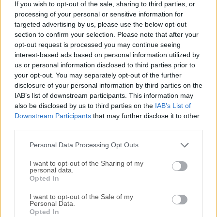
If you wish to opt-out of the sale, sharing to third parties, or
oficial para dispositivos Samsung Android, que permite a
processing of your personal or sensitive information for
usuarios de todas las edades y niveles de conocimiento
targeted advertising by us, please use the below opt-out
técnico establecer una comunicación rápida y segura entre
section to confirm your selection. Please note that after your
sus ordenadores domésticos y los teléfonos móviles y
opt-out request is processed you may continue seeing
tabletas Samsung de fabricación reciente.Cuenta con
interest-based ads based on personal information utilized by
us or personal information disclosed to third parties prior to
herramientas integradas para gestionar música y vídeos,
your opt-out. You may separately opt-out of the further
sincronizar dispositivos Android con ordenadores Mac y
disclosure of your personal information by third parties on the
recibir actualizaciones de firmware para sus dispositivos.
IAB’s list of downstream participants. This information may
Al tener esta aplicación disponible en los ordenadores Mac
also be disclosed by us to third parties on the
IAB’s List of
domésticos, los usuarios están facultados para simplificar
Downstream Participants
that may further disclose it to other
drásticamente el proceso de gestión de contenido
third parties.
multimedia almacenado en sus dispositivos Samsung
Personal Data Processing Opt Outs
Android favoritos, con ...
I want to opt-out of the Sharing of my
personal data.
Opted In
I want to opt-out of the Sale of my
Personal Data.
Opted In