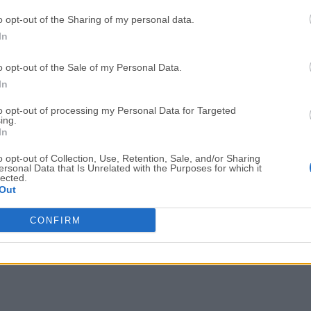
OKX - Buy Bitcoin or Ethereum
WPS Office
o opt-out of the Sharing of my personal data.
In
Adobe Acrobat
Cleamio
Adobe Acrobat Pro 2026.001.21771
Cleamio 3.4.0
o opt-out of the Sale of my Personal Data.
In
Malwarebytes
TradingVie
Malwarebytes 5.25.2
TradingView - Track All Mar
to opt-out of processing my Personal Data for Targeted
ing.
In
CleanMyMac
AdGuard V
CleanMyMac X 5.2.10
AdGuard VPN for Mac 2.9.0
o opt-out of Collection, Use, Retention, Sale, and/or Sharing
ersonal Data that Is Unrelated with the Purposes for which it
Software m
lected.
Out
CONFIRM