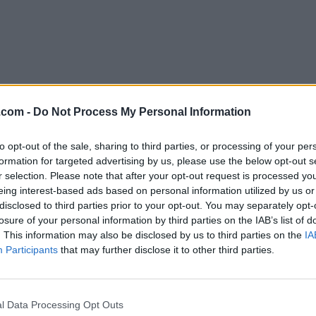
.com -
Do Not Process My Personal Information
to opt-out of the sale, sharing to third parties, or processing of your per
formation for targeted advertising by us, please use the below opt-out s
Descargar RPCS3 0.0.36-17910
r selection. Please note that after your opt-out request is processed y
eing interest-based ads based on personal information utilized by us or
¿Por qué se publica esta aplicación en FileHorse? (
Más in
disclosed to third parties prior to your opt-out. You may separately opt-
losure of your personal information by third parties on the IAB’s list of
Top Descargas
. This information may also be disclosed by us to third parties on the
IA
Participants
that may further disclose it to other third parties.
Opera
Photoshop
Opera 134.0 Build 5954.46
Adobe Photoshop CC 2026 2
l Data Processing Opt Outs
OKX
WPS Office