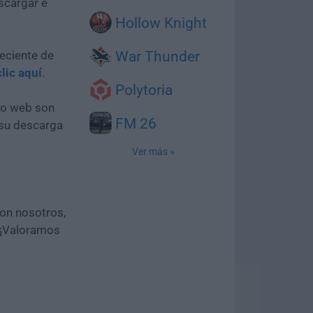
scargar e
Hollow Knight
eciente de
War Thunder
clic aquí
.
Polytoria
tio web son
FM 26
 su descarga
Ver más »
con nosotros,
 ¡Valoramos