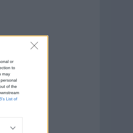
sonal or
ection to
ou may
 personal
formación
)
out of the
 downstream
B’s List of
7.9.1