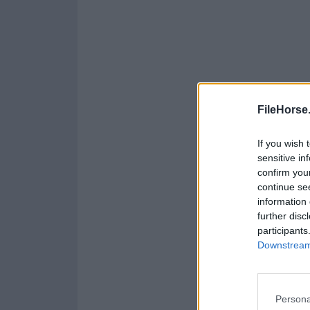
FileHorse
If you wish 
sensitive in
confirm you
continue se
information 
further disc
participants
Downstream 
Persona