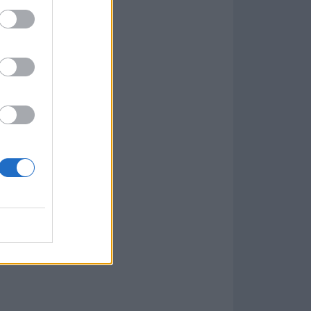
w
kets
PN
ás Populares »