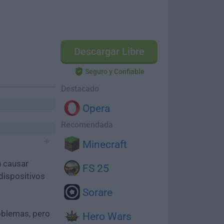
Descargar Libre
Seguro y Confiable
Destacado
Opera
Recomendada
Minecraft
n causar
FS 25
dispositivos
Sorare
oblemas, pero
Hero Wars